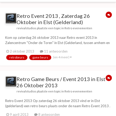
Retro Event 2013 , Zaterdag 26
Oktober in Elst (Gelderland)
revivalstudios
plaatste een topic in
Retro evenementen
Kom op zaterdag 26 oktober 2013 naar Retro event 2013 in
Zalencentrum "Onder de Toren" in Elst (Gelderland, tussen arnhem en
nijmegen). Dit is een retro spelcomputer beurs en retro gaming
2 oktober 2013
11 antwoorden
evenement met vele lokale en internationale standhouders uit diverse
(en 4 meer)
retrobeurs
game beurs
landen in heel europa.Hier vind je leuke r...
Retro Game Beurs / Event 2013 in Elst -
26 Oktober 2013
revivalstudios
plaatste een topic in
Retro evenementen
Retro Event 2013 Op zaterdag 26 oktober 2013 vind er in Elst
(gelderland) een retro beurs plaats onder de naam Retro Event 2013 .
Op de retrobeurs zul je een diversiteit aan verkopers, en homebrew
9 april 2013
8 antwoorden