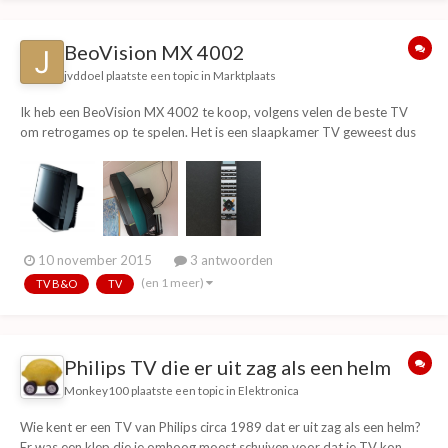
BeoVision MX 4002
jvddoel
plaatste een topic in
Marktplaats
Ik heb een BeoVision MX 4002 te koop, volgens velen de beste TV
om retrogames op te spelen. Het is een slaapkamer TV geweest dus
hij is weinig gebruikt. Er is een draaibare ophangbeugel bij om hem aan
de muur te hangen. Hij komt ook kompleet met de bekende BEO 4
afstandsbediening voor BeoLink sy...
10 november 2015
3 antwoorden
(en 1 meer)
TV B&O
TV
Philips TV die er uit zag als een helm
Monkey100
plaatste een topic in
Elektronica
Wie kent er een TV van Philips circa 1989 dat er uit zag als een helm?
Er was een klep die je omhoog moest schuiven voor dat je TV kon