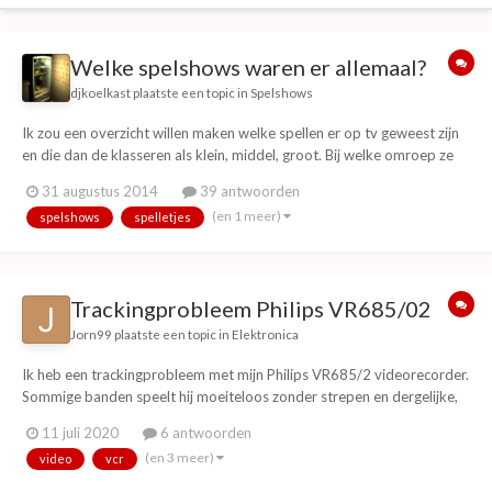
Welke spelshows waren er allemaal?
djkoelkast
plaatste een topic in
Spelshows
Ik zou een overzicht willen maken welke spellen er op tv geweest zijn
en die dan de klasseren als klein, middel, groot. Bij welke omroep ze
zaten, van wanneer tot wanneer, met welke presenator (m/v). We
31 augustus 2014
39 antwoorden
kunnen wat mij betreft gewoon beginnen met het oplepelen van
(en 1 meer)
spelshows
spelletjes
spellen en alle info die je daa...
Trackingprobleem Philips VR685/02
Jorn99
plaatste een topic in
Elektronica
Ik heb een trackingprobleem met mijn Philips VR685/2 videorecorder.
Sommige banden speelt hij moeiteloos zonder strepen en dergelijke,
maar bij enkele andere (die ik gisteren geprobeerd heb en het toen
11 juli 2020
6 antwoorden
wél deden) krijg ik geen beeld op mijn scherm. Weten jullie hoe ik dit
(en 3 meer)
video
vcr
kan oplossen? Ik...