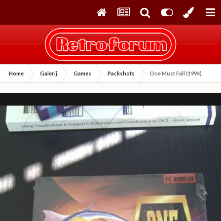
Home
Galerij
Games
Packshots
One Must Fall (1994)