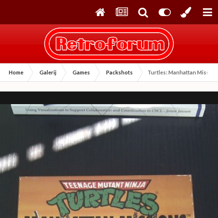
Home
Galerij
Games
Packshots
Turtles: Manhattan Mission