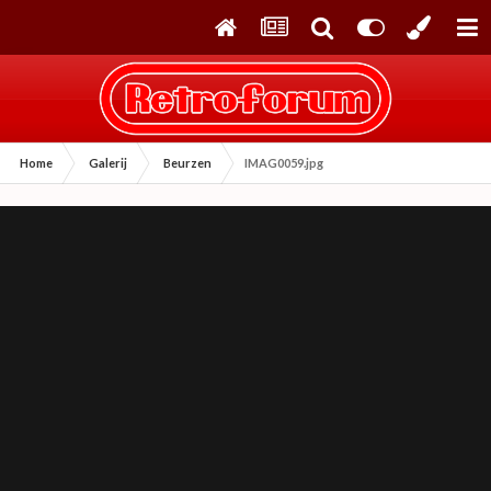
Home
Galerij
Beurzen
IMAG0059.jpg