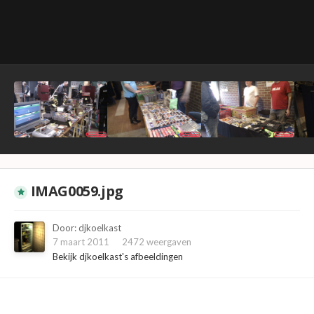
IMAG0059.jpg
Door:
djkoelkast
7 maart 2011
2472 weergaven
Bekijk djkoelkast's afbeeldingen