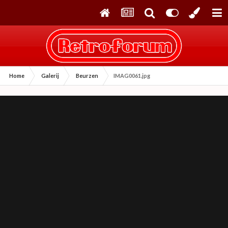
Home
Galerij
Beurzen
IMAG0061.jpg