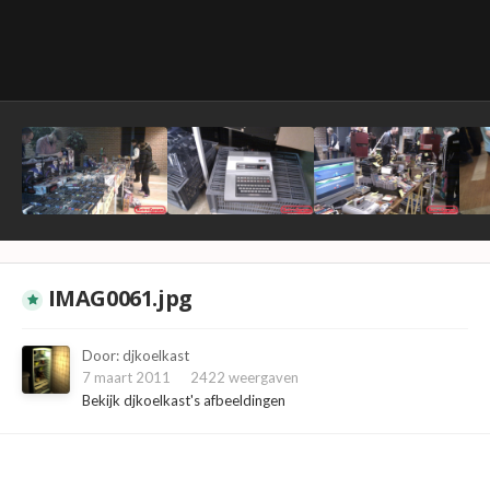
IMAG0061.jpg
Door:
djkoelkast
7 maart 2011
2422 weergaven
Bekijk djkoelkast's afbeeldingen