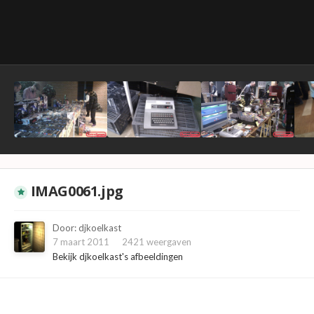
IMAG0061.jpg
Door:
djkoelkast
7 maart 2011
2421 weergaven
Bekijk djkoelkast's afbeeldingen