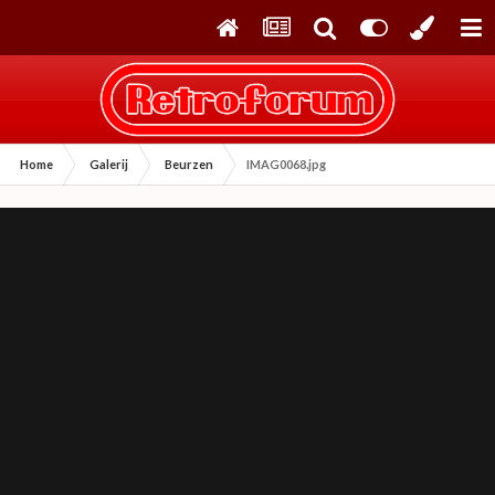
Home
Galerij
Beurzen
IMAG0068.jpg