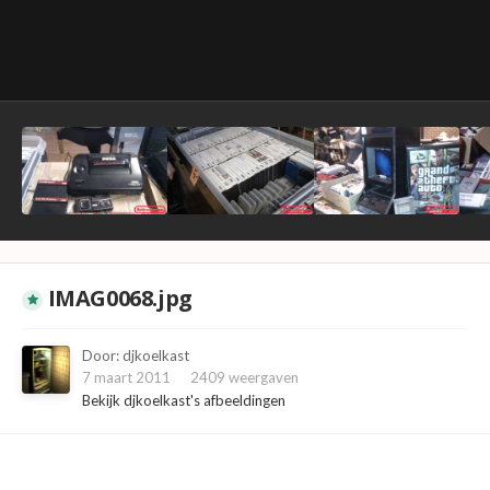
IMAG0068.jpg
Door:
djkoelkast
7 maart 2011
2409 weergaven
Bekijk djkoelkast's afbeeldingen