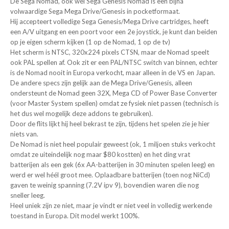
De Sega Nomad, ook wel Sega Genesis Nomad is een bijna
volwaardige Sega Mega Drive/Genesis in pocketformaat.
Hij accepteert volledige Sega Genesis/Mega Drive cartridges, heeft
een A/V uitgang en een poort voor een 2e joystick, je kunt dan beiden
op je eigen scherm kijken (1 op de Nomad, 1 op de tv)
Het scherm is NTSC, 320x224 pixels CTSN, maar de Nomad speelt
ook PAL spellen af. Ook zit er een PAL/NTSC switch van binnen, echter
is de Nomad nooit in Europa verkocht, maar alleen in de VS en Japan.
De andere specs zijn gelijk aan de Mega Drive/Genesis, alleen
ondersteunt de Nomad geen 32X, Mega CD of Power Base Converter
(voor Master System spellen) omdat ze fysiek niet passen (technisch is
het dus wel mogelijk deze addons te gebruiken).
Door de flits lijkt hij heel bekrast te zijn, tijdens het spelen zie je hier
niets van.
De Nomad is niet heel populair geweest (ok, 1 miljoen stuks verkocht
omdat ze uiteindelijk nog maar $80 kostten) en het ding vrat
batterijen als een gek (6x AA-batterijen in 30 minuten spelen leeg) en
werd er wel héél groot mee. Oplaadbare batterijen (toen nog NiCd)
gaven te weinig spanning (7.2V ipv 9), bovendien waren die nog
sneller leeg.
Heel uniek zijn ze niet, maar je vindt er niet veel in volledig werkende
toestand in Europa. Dit model werkt 100%.