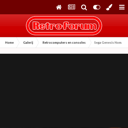
Home
Galerij
Retrocomputers en consoles
Sega Genesis Nomad