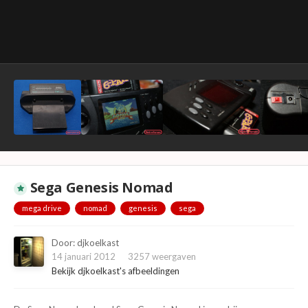
Sega Genesis Nomad
mega drive
nomad
genesis
sega
Door:
djkoelkast
14 januari 2012
3257 weergaven
Bekijk djkoelkast's afbeeldingen