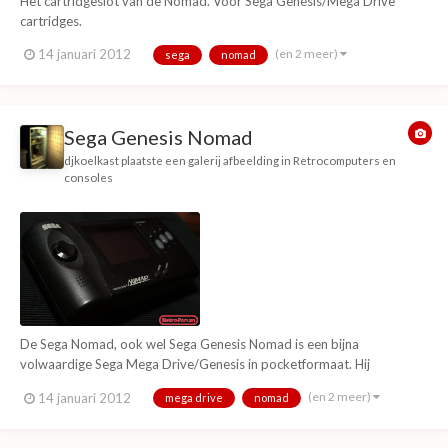
Het cartridgeslot van de Nomad. Voor Sega Genesis/Mega Drive
cartridges.
(en 2 meer)
14 januari 2012
sega
nomad
Sega Genesis Nomad
djkoelkast
plaatste een galerij afbeelding in
Retrocomputers en
consoles
De Sega Nomad, ook wel Sega Genesis Nomad is een bijna
volwaardige Sega Mega Drive/Genesis in pocketformaat. Hij
accepteert volledige Sega Genesis/Mega Drive cartridges, heeft een
(en 2 meer)
14 januari 2012
mega drive
nomad
A/V uitgang en een poort voor een 2e joystick, je kunt dan beiden op
je eigen scherm kijken (1 op de Nomad, 1 op de tv)...