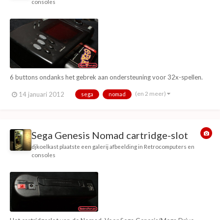
consoles
6 buttons ondanks het gebrek aan ondersteuning voor 32x-spellen.
(en 2 meer)
14 januari 2012
sega
nomad
Sega Genesis Nomad cartridge-slot
djkoelkast
plaatste een galerij afbeelding in
Retrocomputers en
consoles