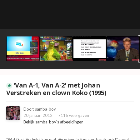
'Van A-1, Van A-2' met Johan
Verstreken en clown Koko (1995)
Door:
samba-boy
20 januari 2012
7116 weergaven
Bekijk samba-boy's afbeeldingen
"Wat Gert Verhulst kan met zijn vriendje Samson, kan ik ook!", moet