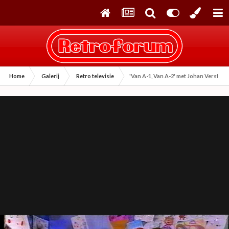
Home
Galerij
Retro televisie
'Van A-1, Van A-2' met Johan Verstre