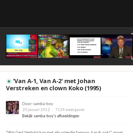
'Van A-1, Van A-2' met Johan
Verstreken en clown Koko (1995)
Door:
samba-boy
20 januari 2012
7124 weergaven
Bekijk samba-boy's afbeeldingen
"Wat Gert Verhulst kan met zijn vriendje Samson, kan ik ook!", moet