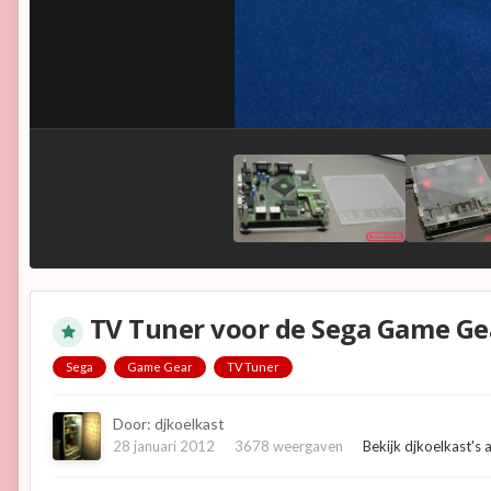
TV Tuner voor de Sega Game Ge
Sega
Game Gear
TV Tuner
Door:
djkoelkast
28 januari 2012
3678 weergaven
Bekijk djkoelkast's 