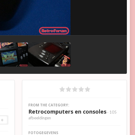
FROM THE CATEGORY:
Retrocomputers en consoles
· 105
afbeeldingen
0
FOTOGEGEVENS