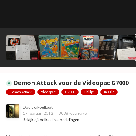
Demon Attack voor de Videopac G7000
Demon Attack
Videopac
G7000
Philips
Imagic
Door:
djkoelkast
17 februari 2012
3038 weergaven
Bekijk djkoelkast's afbeeldingen