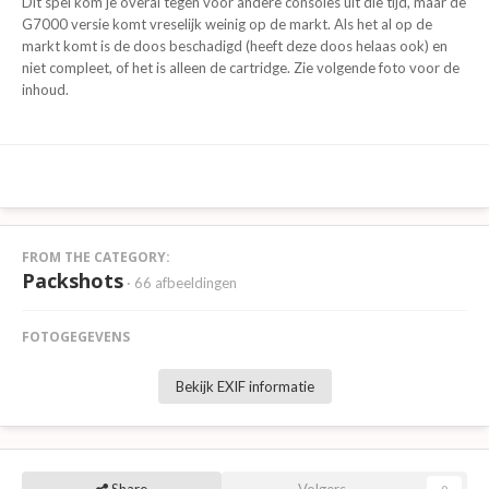
Dit spel kom je overal tegen voor andere consoles uit die tijd, maar de
G7000 versie komt vreselijk weinig op de markt. Als het al op de
markt komt is de doos beschadigd (heeft deze doos helaas ook) en
niet compleet, of het is alleen de cartridge. Zie volgende foto voor de
inhoud.
FROM THE CATEGORY:
Packshots
· 66 afbeeldingen
FOTOGEGEVENS
Bekijk EXIF informatie
Share
Volgers
0