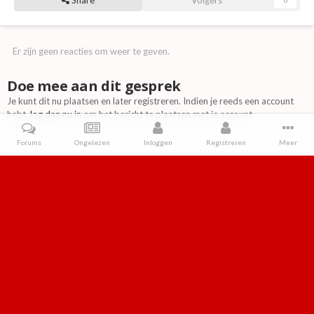
Er zijn geen reacties om weer te geven.
Doe mee aan dit gesprek
Je kunt dit nu plaatsen en later registreren. Indien je reeds een account
hebt,
log dan nu in
om het bericht te plaatsen met je account.
Forums
Ongelezen
Inloggen
Registreren
Meer
Reactie toevoegen
Home
Galerij
Games
Packshots
Demon Attack voor de Vide
IPS Theme
by
IPSFocus
Taal
Contact
Cookies
Retroforum
Powered by Invision Community