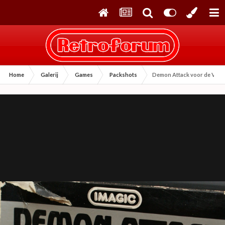
Home
Galerij
Games
Packshots
Demon Attack voor de Vide