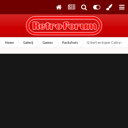
Home
Galerij
Games
Packshots
Q-bert en Super Cobra van 