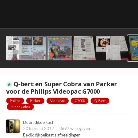
Q-bert en Super Cobra van Parker
voor de Philips Videopac G7000
Philips
Parker
Videopac
G7000
Q-Bert
Super Cobra
Door:
djkoelkast
20 februari 2012
3697 weergaven
Bekijk djkoelkast's afbeeldingen