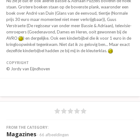
Nu zie je dat er ook allerlei Bassie & Adriaan Puzzels bovenin de hoek
staan. Grotere boeken staan op de bovenste plank, waaronder een
boek over André van Duin (Glans van de eenvoud, tientje (Normale
prijs 30 euro maar momenteel niet meer verkrijgbaar)), Guus
Verstraete (De regisseur van onder meer Bassie & Adriaan), televisie-
omroepers (Goedenavond, Dames en Heren, ooit gewonnen bij de
AVRO
) en dergelijke. Ook een kinderbijbel die ik voor 1 euro in de
kringloopwinkel tegenkwam. Niet dat ik zo gelovig ben... Maar exact
dezelfde kinderbijbel hadden ze bij mij in de kleuterklas.
COPYRIGHT
© Jordy van Eijndhoven
FROM THE CATEGORY:
Magazines
· 66 afbeeldingen