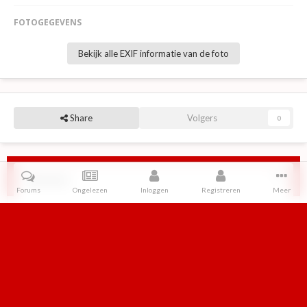
FOTOGEGEVENS
Bekijk alle EXIF informatie van de foto
Share
Volgers
0
Reviews
Forums
Ongelezen
Inloggen
Registreren
Meer
Er zijn geen reviews om weer te geven.
Home
Galerij
Magazines
Nog een kijkje in de boekenkast
IPS Theme
by
IPSFocus
Taal
Contact
Cookies