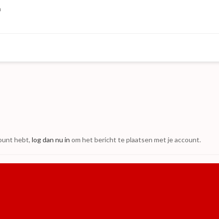
a
count hebt,
log dan nu in
om het bericht te plaatsen met je account.
 Ensemble 2.0 onder QEmu op de Openpandora