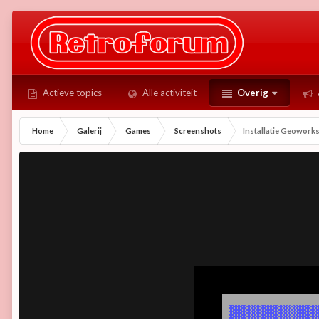
Actieve topics
Alle activiteit
Overig
Home
Galerij
Games
Screenshots
Installatie Geowor