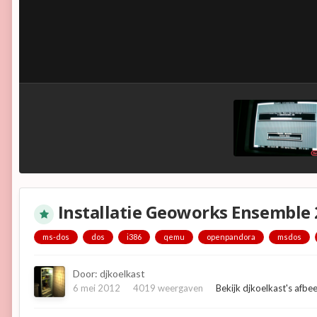
Installatie Geoworks Ensemble
ms-dos
dos
i386
qemu
openpandora
msdos
Door:
djkoelkast
6 mei 2012
4019 weergaven
Bekijk djkoelkast's afbe