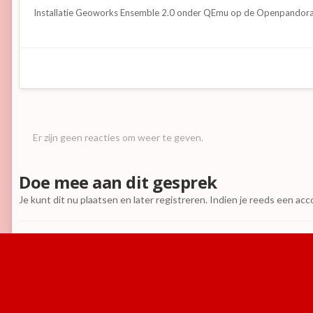
Installatie Geoworks Ensemble 2.0 onder QEmu op de Openpandor
Er zijn geen reacties om weer te geven.
Doe mee aan dit gesprek
Je kunt dit nu plaatsen en later registreren. Indien je reeds een ac
Reactie toevoegen
Home
Galerij
Games
Screenshots
Installatie Geoworks