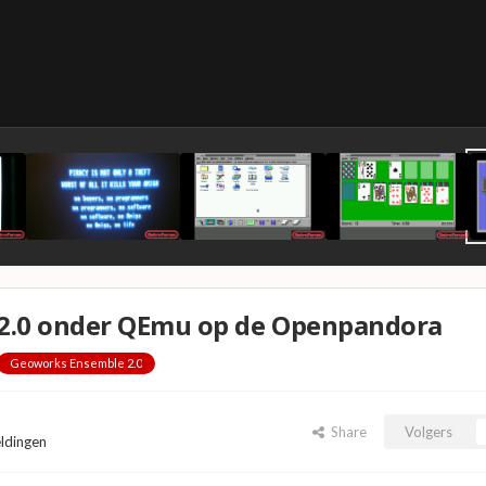
 2.0 onder QEmu op de Openpandora
Geoworks Ensemble 2.0
Share
Volgers
eldingen