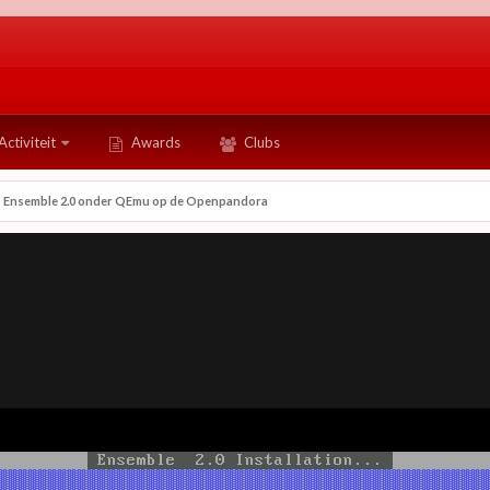
Activiteit
Awards
Clubs
ks Ensemble 2.0 onder QEmu op de Openpandora