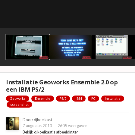
Installatie Geoworks Ensemble 2.0 op
een IBM PS/2
Geoworks
Ensemble
PS/2
IBM
PC
Installatie
screenshot
Door:
djkoelkast
7 augustus 2013
2605 weergaven
Bekijk djkoelkast's afbeeldingen