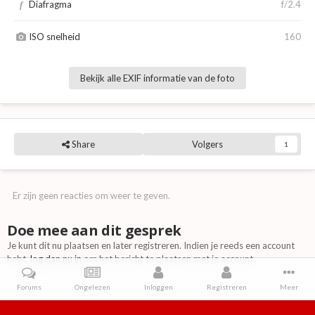
Diafragma
f/2.4
f
ISO snelheid
160
Bekijk alle EXIF informatie van de foto
Share
Volgers
1
Er zijn geen reacties om weer te geven.
Doe mee aan dit gesprek
Je kunt dit nu plaatsen en later registreren. Indien je reeds een account
hebt,
log dan nu in
om het bericht te plaatsen met je account.
Forums
Ongelezen
Inloggen
Registreren
Meer
Reactie toevoegen