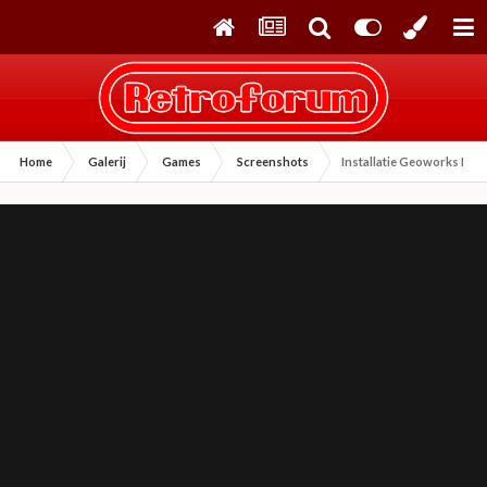
Home
Galerij
Games
Screenshots
Installatie Geoworks Ense