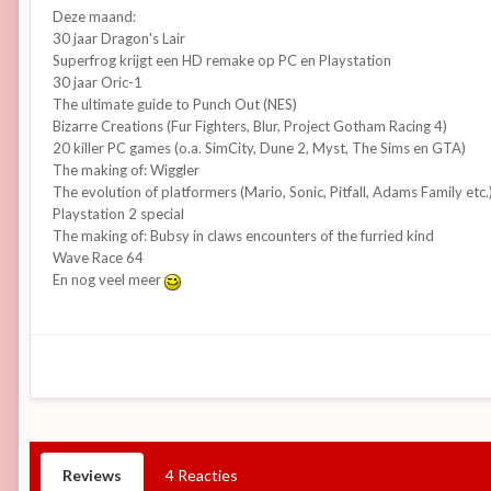
Deze maand:
30 jaar Dragon's Lair
Superfrog krijgt een HD remake op PC en Playstation
30 jaar Oric-1
The ultimate guide to Punch Out (NES)
Bizarre Creations (Fur Fighters, Blur, Project Gotham Racing 4)
20 killer PC games (o.a. SimCity, Dune 2, Myst, The Sims en GTA)
The making of: Wiggler
The evolution of platformers (Mario, Sonic, Pitfall, Adams Family etc.
Playstation 2 special
The making of: Bubsy in claws encounters of the furried kind
Wave Race 64
En nog veel meer
Reviews
4 Reacties