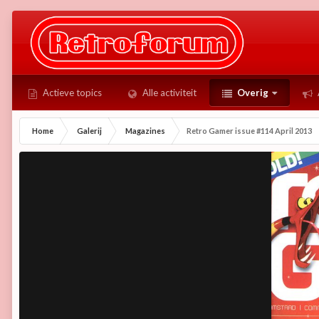
Actieve topics
Alle activiteit
Overig
Home
Galerij
Magazines
Retro Gamer issue #114 April 2013