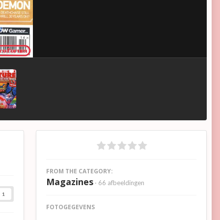
FROM THE CATEGORY:
Magazines
· 66 afbeeldingen
1
FOTOGEGEVENS