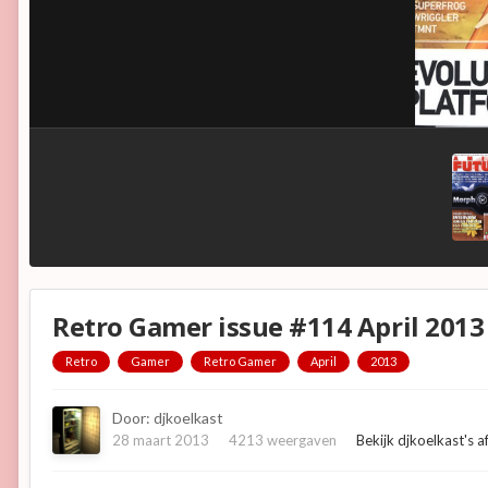
Retro Gamer issue #114 April 2013
Retro
Gamer
Retro Gamer
April
2013
Door:
djkoelkast
28 maart 2013
4213 weergaven
Bekijk djkoelkast's 