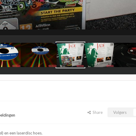
Share
Volgers
eeldingen
l) en een laserdisc hoes.