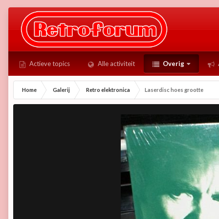
Actieve topics
Alle activiteit
Overig
Home
Galerij
Retro elektronica
Laserdisc hoes grootte