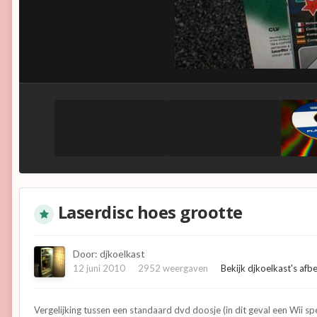
Laserdisc hoes grootte
Door:
djkoelkast
12 juni 2010
2952 weergaven
Bekijk djkoelkast's afb
Vergelijking tussen een standaard dvd doosje (in dit geval een Wii spe