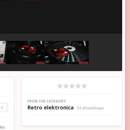
FROM THE CATEGORY:
Retro elektronica
0
· 54 afbeeldingen
isc