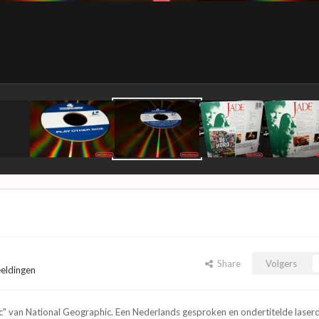
Share
Volgers
eeldingen
nic" van National Geographic. Een Nederlands gesproken en ondertitelde laserd