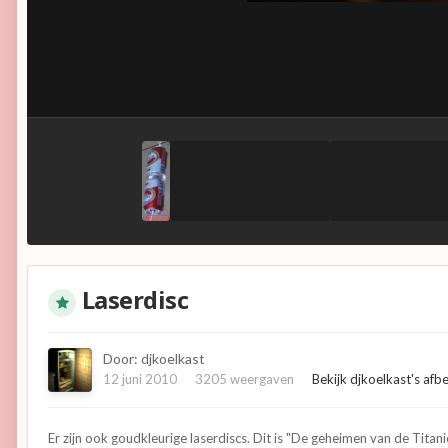
Laserdisc
Door:
djkoelkast
12 juni 2010
3205 weergaven
Bekijk djkoelkast's afb
Er zijn ook goudkleurige laserdiscs. Dit is "De geheimen van de Tita