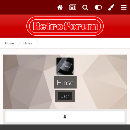
Home
Hinse
Hinse
User