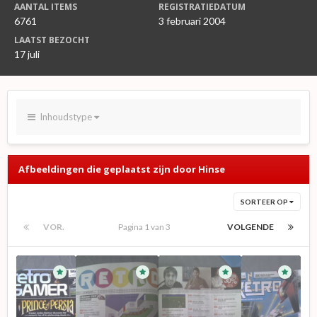
AANTAL ITEMS
REGISTRATIEDATUM
6761
3 februari 2004
LAATST BEZOCHT
17 juli
Inhoudstype
Afbeeldingen die geplaatst zijn door Hinse
SORTEER OP
VOR.
Pagina 1 van 3
VOLGENDE