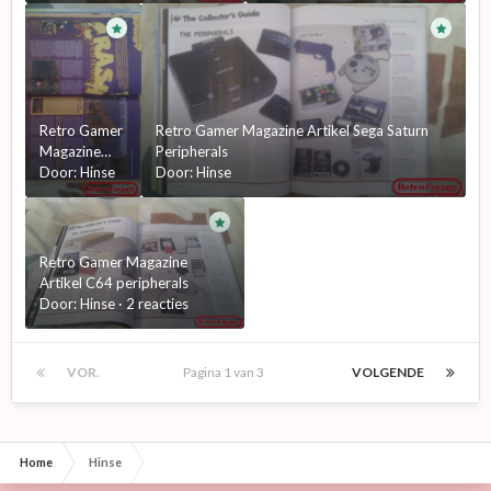
Retro Gamer
Retro Gamer Magazine Artikel Sega Saturn
Magazine
Peripherals
Artikel Crash
Door:
Hinse
Door:
Hinse
Bandicoot
Retro Gamer Magazine
Artikel C64 peripherals
Door:
Hinse
·
2 reacties
VOR.
Pagina 1 van 3
VOLGENDE
Home
Hinse