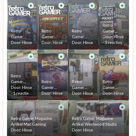
Retro
Retro
Retro
Retro
Gamer
Gamer
Gamer
Gamer
Magazine
Door:
Hinse
Magazine
Door:
Hinse
Magazine
Door:
Hinse
Magazine
Door:
Hinse
#63
·
3 reacties
#94
#56
#50
Retro
Gamer
Retro
Retro
Retro
Magazine
Door:
Hinse
Gamer
Gamer
Gamer
Artikel The
·
1 reactie
Magazine
Door:
Hinse
Magazine
Door:
Hinse
Magazine
Door:
Hinse
A-Team
Artikel
Artikel
#90
Zelda
Retro Radar
Voorblad
Ocarina of
Time
Retro Gamer Magazine
Retro Gamer Magazine
Artikel Mac Gaming
Artikel Westwood Studio
Door:
Hinse
Door:
Hinse