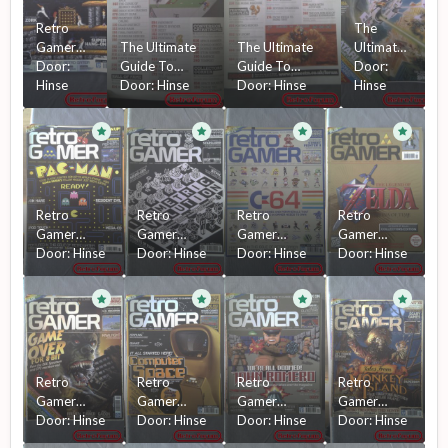
Retro
The
Gamer
The Ultimate
The Ultimate
Ultimate
Magazine
Door:
Guide To
Guide To
Guide To
Door:
#77
Hinse
Classic Gaming
Door:
Hinse
Classic Gaming
Door:
Hinse
Classic
Hinse
(Retro) Volume
(Retro) Volume
Gaming
#4
#4
(Retro)
Inhoudsopgave
Inhoudsopgave
Volume
#1
#2
#4
Retro
Retro
Retro
Retro
Gamer
Gamer
Gamer
Gamer
Magazine
Door:
Hinse
Magazine
Door:
Hinse
Magazine
Door:
Hinse
Magazine
Door:
Hinse
#61
#86
#89
#90
Retro
Retro
Retro
Retro
Gamer
Gamer
Gamer
Gamer
Magazine
Door:
Hinse
Magazine
Door:
Hinse
Magazine
Door:
Hinse
Magazine
Door:
Hinse
#92
#93
#75
#70