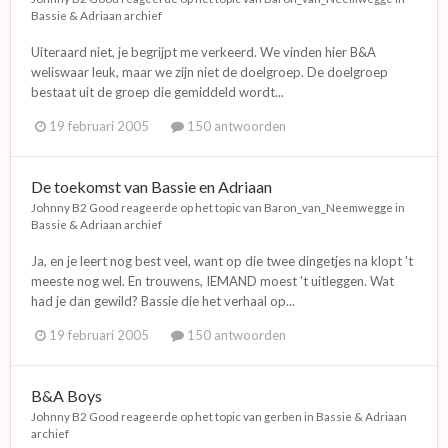
Bassie & Adriaan archief
Uiteraard niet, je begrijpt me verkeerd. We vinden hier B&A
weliswaar leuk, maar we zijn niet de doelgroep. De doelgroep
bestaat uit de groep die gemiddeld wordt...
19 februari 2005
150 antwoorden
De toekomst van Bassie en Adriaan
Johnny B2 Good
reageerde op het topic van
Baron_van_Neemwegge
in
Bassie & Adriaan archief
Ja, en je leert nog best veel, want op die twee dingetjes na klopt 't
meeste nog wel. En trouwens, IEMAND moest 't uitleggen. Wat
had je dan gewild? Bassie die het verhaal op...
19 februari 2005
150 antwoorden
B&A Boys
Johnny B2 Good
reageerde op het topic van
gerben
in
Bassie & Adriaan
archief