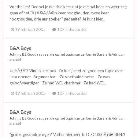
Voetballen? Bedoel je die drie keer dat je die bal heen en weer zag
gaan of het "ÃƒÂ©ÃƒÂ©n keer hooghouden, twee keer
hooghouden, drie uur zoeken" gedeelte? Je kunt hier...
19 februari 2005
107 antwoorden
B&A Boys
Johnny B2 Good
reageerde op het topic van
gerben
in
Bassie & Adriaan
archief
Ja, hÃƒÂ¨? Vind ik zelf ook. Zo kun je net zo goed een topic over
Lara openen. Argumenten: - Ze voetbalde beter - Ze was
geloofwaardiger - Ze had WEL charisma - Ze had WEL...
19 februari 2005
107 antwoorden
B&A Boys
Johnny B2 Good
reageerde op het topic van
gerben
in
Bassie & Adriaan
archief
*grote, geschokte ogen* Valt er hierover te DISCUSSIÃƒâ€¹REN?!