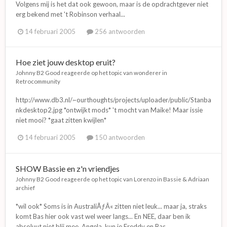
Volgens mij is het dat ook gewoon, maar is de opdrachtgever niet
erg bekend met 't Robinson verhaal...
14 februari 2005
256 antwoorden
Hoe ziet jouw desktop eruit?
Johnny B2 Good
reageerde op het topic van
wonderer
in
Retrocommunity
http://www.db3.nl/~ourthoughts/projects/uploader/public/Stanba
nkdesktop2.jpg *ontwijkt mods* 't mocht van Maike! Maar issie
niet mooi? *gaat zitten kwijlen*
14 februari 2005
150 antwoorden
SHOW Bassie en z'n vriendjes
Johnny B2 Good
reageerde op het topic van
Lorenzo
in
Bassie & Adriaan
archief
*wil ook* Soms is in AustraliÃƒÂ« zitten niet leuk... maar ja, straks
komt Bas hier ook vast wel weer langs... En NEE, daar ben ik
absoluut niet blij mee. Angela, kun je Freddy en Bas...