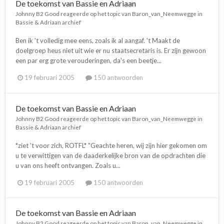
De toekomst van Bassie en Adriaan
Johnny B2 Good
reageerde op het topic van
Baron_van_Neemwegge
in
Bassie & Adriaan archief
Ben ik 't volledig mee eens, zoals ik al aangaf. 't Maakt de
doelgroep heus niet uit wie er nu staatsecretaris is. Er zijn gewoon
een par erg grote verouderingen, da's een beetje...
19 februari 2005
150 antwoorden
De toekomst van Bassie en Adriaan
Johnny B2 Good
reageerde op het topic van
Baron_van_Neemwegge
in
Bassie & Adriaan archief
*ziet 't voor zich, ROTFL* "Geachte heren, wij zijn hier gekomen om
u te verwittigen van de daaderkelijke bron van de opdrachten die
u van ons heeft ontvangen. Zoals u...
19 februari 2005
150 antwoorden
De toekomst van Bassie en Adriaan
Johnny B2 Good
reageerde op het topic van
Baron_van_Neemwegge
in