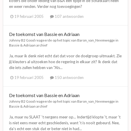
koters die onder leiding van B&A een tijdje in de Schatkaart heen
en weer renden. Verder nog toevoegingen?
19 februari 2005
107 antwoorden
De toekomst van Bassie en Adriaan
Johnny B2 Good
reageerde op het topic van
Baron_van_Neemwegge
in
Bassie & Adriaan archief
Ja, maar ik denk niet echt dat dat voor de doelgroep uitmaakt. Zie
jij kleuters al uitzoeken hoe de regering in elkaar zit? Ik denk dat
die iets zullen hebben van "Als...
19 februari 2005
150 antwoorden
De toekomst van Bassie en Adriaan
Johnny B2 Good
reageerde op het topic van
Baron_van_Neemwegge
in
Bassie & Adriaan archief
Ja, maar nu SLAAT 't nergens meer op... Indertijd klopte 't, maar 't
is niet eens meer echt geschiedenis, want 't is nooit gebeurd. Nee,
da's echt een stuk dat er beter niet in had...