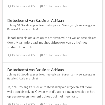
19 februari 2005
150 antwoorden
De toekomst van Bassie en Adriaan
Johnny B2 Good
reageerde op het topic van
Baron_van_Neemwegge
in
Bassie & Adriaan archief
Ik had geen zin om alles op te schrijven, wil nog wel andere dingen
doen. Maar inderdaad, met het tijdsgevoel van de kleintjes
spelen... Foei toch...
19 februari 2005
150 antwoorden
De toekomst van Bassie en Adriaan
Johnny B2 Good
reageerde op het topic van
Baron_van_Neemwegge
in
Bassie & Adriaan archief
Ja, och... zolang ze "nieuw" materiaal blijven uitgeven, zal 't ook
wel populair blijven. Gevaar met dit soort dingen is vaak dat het
op een gegeven moment ophoudt of niet meer van...
19 februari 2005
150 antwoorden