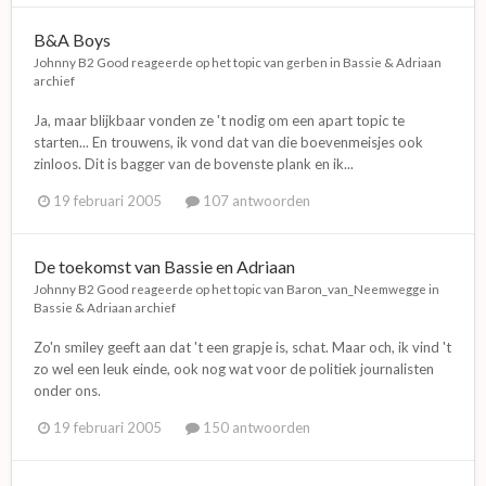
B&A Boys
Johnny B2 Good
reageerde op het topic van
gerben
in
Bassie & Adriaan
archief
Ja, maar blijkbaar vonden ze 't nodig om een apart topic te
starten... En trouwens, ik vond dat van die boevenmeisjes ook
zinloos. Dit is bagger van de bovenste plank en ik...
19 februari 2005
107 antwoorden
De toekomst van Bassie en Adriaan
Johnny B2 Good
reageerde op het topic van
Baron_van_Neemwegge
in
Bassie & Adriaan archief
Zo'n smiley geeft aan dat 't een grapje is, schat. Maar och, ik vind 't
zo wel een leuk einde, ook nog wat voor de politiek journalisten
onder ons.
19 februari 2005
150 antwoorden