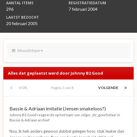
AANTAL ITEMS
REGISTRATIEDATUM
296
7 februari 2004
LAATST BEZOCHT
20 februari 2005
Inhoudstype
Alles dat geplaatst werd door Johnny B2 Good
VOR.
Pagina 1 van 8
VOLGENDE
Bassie & Adriaan imitatie (Jensen smakeloos?)
Johnny B2 Good
reageerde op het topic van
Jelger_de_goochelaar
in
Bassie & Adriaan archief
Nou, ik heb anders gewoon dubbel gelegen hoor, stuk leuker dan