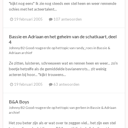
*kijkt nog eens* Ik zie nog steeds een stel heen en weer rennende
ochies met het acteertalent...
19 februari 2005
107 antwoorden
Bassie en Adriaan en het geheim van de schatkaart, deel
4
Johnny B2 Good
reageerde op het topic van
randy_roes
in
Bassie &
Adriaan archief
Ze zitten, luisteren, schreeuwen wat en rennen heen en weer... zo'n
beetje hetzelfe als de gemiddelde bavianenrots... zit weinig
acteren bij hoor... *kijkt trouwens...
19 februari 2005
63 antwoorden
B&A Boys
Johnny B2 Good
reageerde op het topic van
gerben
in
Bassie & Adriaan
archief
Het zou beter zijn als er wat over te zeggen viel... het zijn een stel