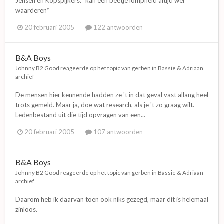
Jensen en Kopspijkers. *kan een beetje lompheid altijd wel
waarderen*
20 februari 2005
122 antwoorden
B&A Boys
Johnny B2 Good
reageerde op het topic van
gerben
in
Bassie & Adriaan
archief
De mensen hier kennende hadden ze 't in dat geval vast allang heel
trots gemeld. Maar ja, doe wat research, als je 't zo graag wilt.
Ledenbestand uit die tijd opvragen van een...
20 februari 2005
107 antwoorden
B&A Boys
Johnny B2 Good
reageerde op het topic van
gerben
in
Bassie & Adriaan
archief
Daarom heb ik daarvan toen ook niks gezegd, maar dit is helemaal
zinloos.