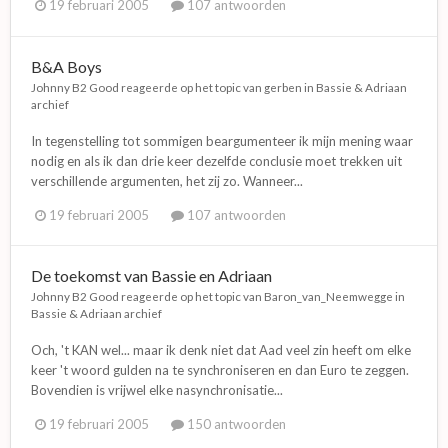
19 februari 2005
107 antwoorden
B&A Boys
Johnny B2 Good
reageerde op het topic van
gerben
in
Bassie & Adriaan
archief
In tegenstelling tot sommigen beargumenteer ik mijn mening waar
nodig en als ik dan drie keer dezelfde conclusie moet trekken uit
verschillende argumenten, het zij zo. Wanneer...
19 februari 2005
107 antwoorden
De toekomst van Bassie en Adriaan
Johnny B2 Good
reageerde op het topic van
Baron_van_Neemwegge
in
Bassie & Adriaan archief
Och, 't KAN wel... maar ik denk niet dat Aad veel zin heeft om elke
keer 't woord gulden na te synchroniseren en dan Euro te zeggen.
Bovendien is vrijwel elke nasynchronisatie...
19 februari 2005
150 antwoorden