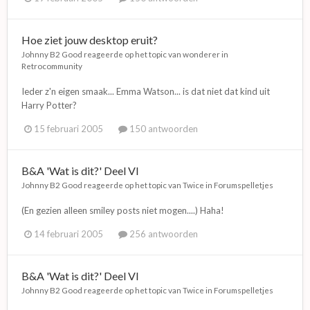
Hoe ziet jouw desktop eruit?
Johnny B2 Good
reageerde op het topic van
wonderer
in
Retrocommunity
Ieder z'n eigen smaak... Emma Watson... is dat niet dat kind uit
Harry Potter?
15 februari 2005
150 antwoorden
B&A 'Wat is dit?' Deel VI
Johnny B2 Good
reageerde op het topic van
Twice
in
Forumspelletjes
(En gezien alleen smiley posts niet mogen....) Haha!
14 februari 2005
256 antwoorden
B&A 'Wat is dit?' Deel VI
Johnny B2 Good
reageerde op het topic van
Twice
in
Forumspelletjes