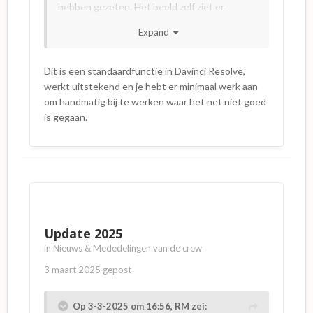
hebben gezeten. Het beeld zelf ziet er
kleurrijk en scherp uit, en heeft naar mijn
Expand
inzicht niet de typische AI look die je bij
amateuristische upscales ziet.
Dit is een standaardfunctie in Davinci Resolve,
werkt uitstekend en je hebt er minimaal werk aan
om handmatig bij te werken waar het net niet goed
is gegaan.
Update 2025
in
Nieuws & Mededelingen van de crew
3 maart 2025
gepost
Op 3-3-2025 om 16:56,
RM
zei: