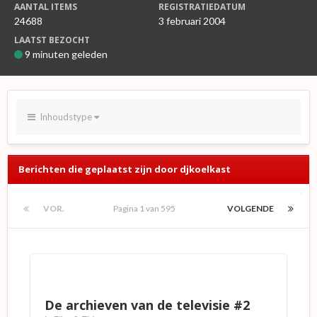
AANTAL ITEMS
REGISTRATIEDATUM
24688
3 februari 2004
LAATST BEZOCHT
9 minuten geleden
Inhoudstype
Berichten die geplaatst zijn door djkoelkast
VOR.
Pagina 1 van 595
VOLGENDE
De archieven van de televisie #2