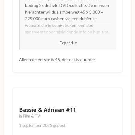
bedrag 2x de hele DVD-collectie. De mensen
hierachter wil dus simpelweg 45 x 5.000 =
225.000 euro cashen via een dubieuze
website die je semi-stiekem een abo
aansmeert door misleidende info op hun site.
Lees de reviews
maar.
Expand
Het is allemaal erg droevig geworden.
Alleen de eerste is 45, de rest is duurder
Bassie & Adriaan #11
in
Film & TV
1 september 2025
gepost