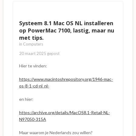
Systeem 8.1 Mac OS NL installeren
op PowerMac 7100, lastig, maar nu
met tips.
in
Computers
20 maart 2025
gepost
Hier te vinden:
https://www.macintoshrepository.org/1946-mac-
os-8-1-cd-nl_nl-
en hier:
https://archive.org/details/MacOS8.1-Retail-NL-
N97050-315A
Maar waarom je Nederlands zou willen?