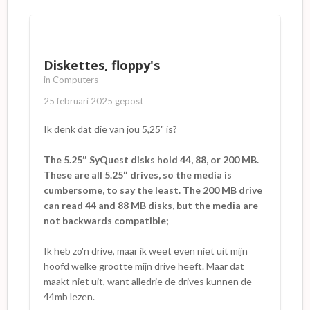
Diskettes, floppy's
in
Computers
25 februari 2025
gepost
Ik denk dat die van jou 5,25" is?
The 5.25″ SyQuest disks hold 44, 88, or 200 MB.
These are all 5.25″ drives, so the media is
cumbersome, to say the least. The 200 MB drive
can read 44 and 88 MB disks, but the media are
not backwards compatible;
Ik heb zo'n drive, maar ik weet even niet uit mijn
hoofd welke grootte mijn drive heeft. Maar dat
maakt niet uit, want alledrie de drives kunnen de
44mb lezen.