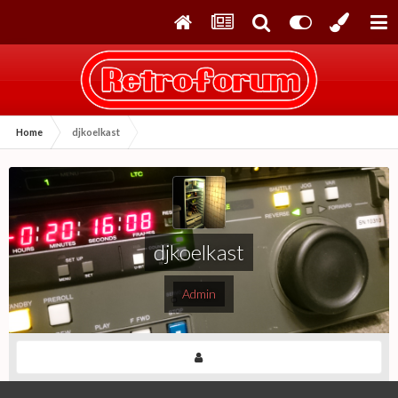
Home
djkoelkast
djkoelkast
Admin