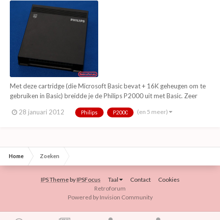
Met deze cartridge (die Microsoft Basic bevat + 16K geheugen om te
gebruiken in Basic) breidde je de Philips P2000 uit met Basic. Zeer
vaak voorkomende cartridge omdat je vrij weinig met de P2000 kon
(en 5 meer)
28 januari 2012
Philips
P2000
zonder deze module.
Home
Zoeken
IPS Theme
by
IPSFocus
Taal
Contact
Cookies
Retroforum
Powered by Invision Community