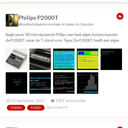
Philips P2000T
djkoelkast
plaatste een topic in
Games & Consoles
Begin jaren '80 introduceerde Philips een heel eigen homecomputer:
de P2000T, waar de T stond voor Tape. De P2000T heeft een eigen
ingebouwd tapedeck gebaseerd op minitapes. Vergelijkbaar met
antwoordapparaat bandjes. Alle data op deze bandjes werd digitaal
(via FM modulatie) opgeslagen en was tien...
10 september 2012
1487 antwoorden
(en 2 meer)
P2000M
P2000T