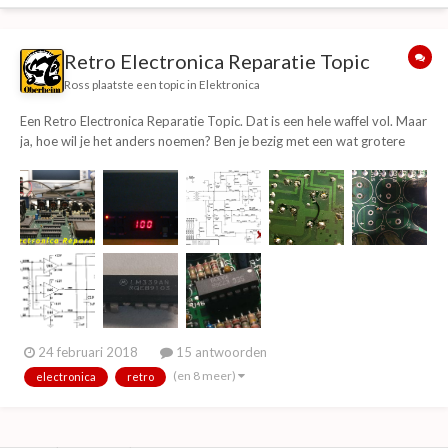
Retro Electronica Reparatie Topic
Ross
plaatste een topic in
Elektronica
Een Retro Electronica Reparatie Topic. Dat is een hele waffel vol. Maar
ja, hoe wil je het anders noemen? Ben je bezig met een wat grotere
reparatie, of heb je deze klaar? Post het hier!. Zoals gewoonlijk begint
de topic starter..... In een lang grijsch verleeden, gaf @...
24 februari 2018
15 antwoorden
(en 8 meer)
electronica
retro