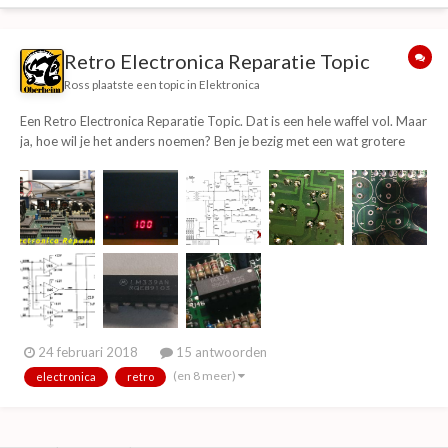
Retro Electronica Reparatie Topic
Ross
plaatste een topic in
Elektronica
Een Retro Electronica Reparatie Topic. Dat is een hele waffel vol. Maar
ja, hoe wil je het anders noemen? Ben je bezig met een wat grotere
reparatie, of heb je deze klaar? Post het hier!. Zoals gewoonlijk begint
de topic starter..... In een lang grijsch verleeden, gaf @...
24 februari 2018
15 antwoorden
(en 8 meer)
electronica
retro