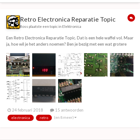
Retro Electronica Reparatie Topic
Ross
plaatste een topic in
Elektronica
Een Retro Electronica Reparatie Topic. Dat is een hele waffel vol. Maar
ja, hoe wil je het anders noemen? Ben je bezig met een wat grotere
reparatie, of heb je deze klaar? Post het hier!. Zoals gewoonlijk begint
de topic starter..... In een lang grijsch verleeden, gaf @...
24 februari 2018
15 antwoorden
(en 8 meer)
electronica
retro