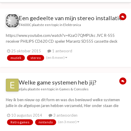
Een gedeelte van mijn stereo installatie.
T4600C
plaatste een topic in
Elektronica
https://www.youtube.com/watch?v=KzaO7QMPUkc JVC R-S55
receiver PHILIPS CD620 CD speler Marantz SD555 cassette deck
SONY TC-S7 cassette recorder/speler XBOX Original Technics SL-J3
25 oktober 2015
1 antwoord
tangiale platenspeler JVC SK-51 boxen
(en 8 meer)
muziek
stereo
Welke game systemen heb jij?
eljalu
plaatste een topic in
Games & Consoles
Hey ik ben nieuw op dit form en was dus benieuwd welke systemen
jullie in de afgelopen jaren hebben verzameld, Hier onder staan die
van mij. Nes 3x Snes N64 2x GCN Wii Wii u Wii mini Atari 2600 Xbox
10 augustus 2014
3 antwoorden
Sega mega drive II Ps1 2x PS2 2x Ps3 GAMEBOY 2x GAMEBOY
(en 3 meer)
Retro games
nintendo
pocket GAMEBOY light GBC 2x...