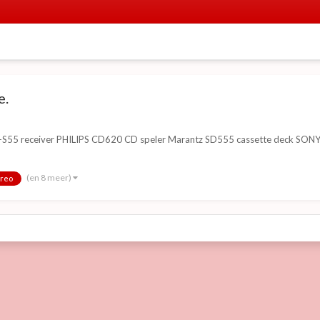
e.
 receiver PHILIPS CD620 CD speler Marantz SD555 cassette deck SONY TC-
(en 8 meer)
ereo