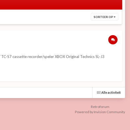
SORTEER OP
S7 cassette recorder/speler XBOX Original Technics SL-J3
Alle activiteit
Retroforum
Powered by Invision Community