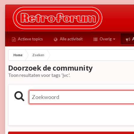
Actieve topics
Alle activiteit
Overig
A
Home
Zoeken
Doorzoek de community
Toon resultaten voor tags 'jvc'.