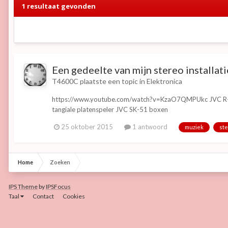
1 resultaat gevonden
Een gedeelte van mijn stereo installati
T4600C
plaatste een topic in
Elektronica
https://www.youtube.com/watch?v=KzaO7QMPUkc JVC R-S55
tangiale platenspeler JVC SK-51 boxen
25 oktober 2015
1 antwoord
muziek
st
Home
Zoeken
IPS Theme
by
IPSFocus
Taal
Contact
Cookies