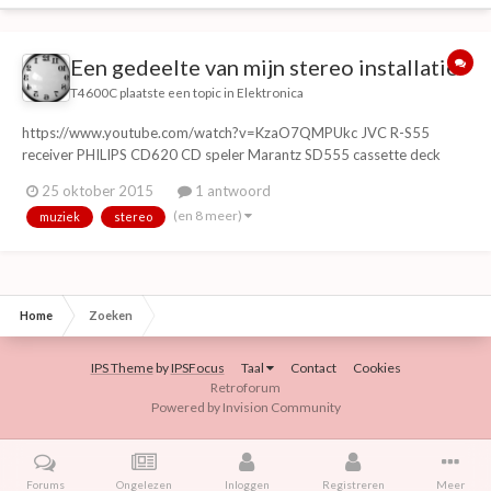
Een gedeelte van mijn stereo installatie.
T4600C
plaatste een topic in
Elektronica
https://www.youtube.com/watch?v=KzaO7QMPUkc JVC R-S55
receiver PHILIPS CD620 CD speler Marantz SD555 cassette deck
SONY TC-S7 cassette recorder/speler XBOX Original Technics SL-J3
25 oktober 2015
1 antwoord
tangiale platenspeler JVC SK-51 boxen
(en 8 meer)
muziek
stereo
Home
Zoeken
IPS Theme
by
IPSFocus
Taal
Contact
Cookies
Retroforum
Powered by Invision Community
Forums
Ongelezen
Inloggen
Registreren
Meer