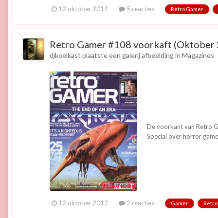
12 oktober 2012
5 reacties
Retro Gamer
Retro Gamer #108 voorkaft (Oktober
djkoelkast
plaatste een galerij afbeelding in
Magazines
De voorkant van Retro Ga
Special over horror games
12 oktober 2012
2 reacties
Gamer
Retro