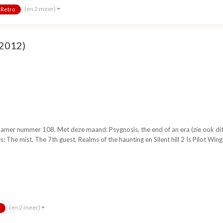
(en 2 meer)
Retro
 2012)
mer nummer 108. Met deze maand: Psygnosis, the end of an era (zie ook dit to
: The mist, The 7th guest, Realms of the haunting en Silent hill 2 Is Pilot Wing
(en 2 meer)