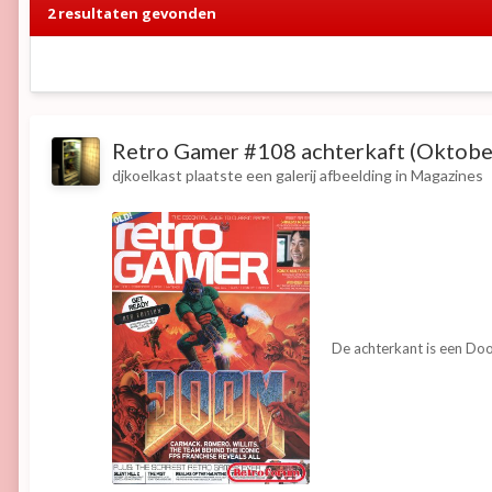
2 resultaten gevonden
Retro Gamer #108 achterkaft (Oktobe
djkoelkast
plaatste een galerij afbeelding in
Magazines
De achterkant is een Do