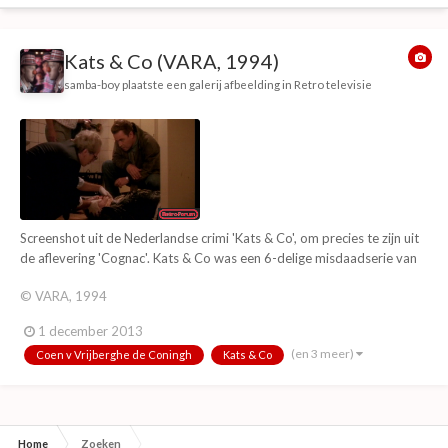
Kats & Co (VARA, 1994)
samba-boy
plaatste een galerij afbeelding in
Retro televisie
Screenshot uit de Nederlandse crimi 'Kats & Co', om precies te zijn uit
de aflevering 'Cognac'. Kats & Co was een 6-delige misdaadserie van
de VARA en de BRTN uit 1991/1993 (Uitgezonden in 1994), ontstaan
© VARA, 1994
door gebruik te maken van nooit geproduceerde scenario's van de
Duitse Herbert Reinecker, bedoe...
1 december 2013
(en 3 meer)
Coen v Vrijberghe de Coningh
Kats & Co
Home
Zoeken