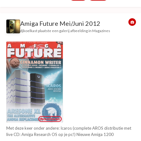
Lore The bluffer's guide to...
Amiga Future Mei/Juni 2012
djkoelkast
plaatste een galerij afbeelding in
Magazines
Met deze keer onder andere: Icaros (complete AROS distributie met
live CD: Amiga Research OS op je pc!) Nieuwe Amiga 1200
accelerators Chocolate Doom (Doom voor Amiga OS4) P-UAE