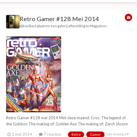
Retro Gamer #128 Mei 2014
djkoelkast
plaatste een galerij afbeelding in
Magazines
Retro Gamer #128 mei 2014 Met deze maand: Croc: The legend of
the Gobbos The making of: Golden Axe The making of: Zarch (Acorn
Archimedes) Game Boy retrospecive (25 jaar Game Boy special) The
(en 4 meer)
2 mei 2014
7 reacties
Retro
Gamer
rise and fall of cheats Tekken 20 years Rock 'n roll racing Legends of