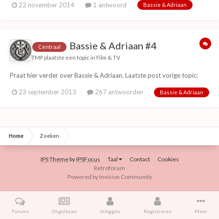
22 november 2014
1 antwoord
Bassie & Adriaan
filmpje:https://www.youtube.com/watch?v=KTi7U-nR_k0 vertelt
Bassie over het onstaan van de Plaaggeest.
Bassie & Adriaan #4
Centraal
TMP
plaatste een topic in
Film & TV
Praat hier verder over Bassie & Adriaan. Laatste post vorige topic:
23 september 2013
267 antwoorden
Bassie & Adriaan
Home
Zoeken
IPS Theme
by
IPSFocus
Taal
Contact
Cookies
Retroforum
Powered by Invision Community
Forums
Ongelezen
Inloggen
Registreren
Meer