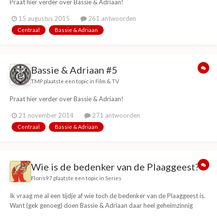
Praat hier verder over Bassie & Adriaan!
15 augustus 2015
261 antwoorden
Centraal
Bassie & Adriaan
Bassie & Adriaan #5
TMP
plaatste een topic in
Film & TV
Praat hier verder over Bassie & Adriaan!
21 november 2014
271 antwoorden
Centraal
Bassie & Adriaan
Wie is de bedenker van de Plaaggeest?
Floris97
plaatste een topic in
Series
Ik vraag me al een tijdje af wie toch de bedenker van de Plaaggeest is.
Want (gek genoeg) doen Bassie & Adriaan daar heel geheimzinnig
over.... En waarom is dat?...... In dit