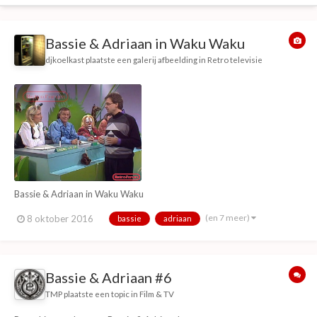
Bassie & Adriaan in Waku Waku
djkoelkast
plaatste een galerij afbeelding in
Retro televisie
Bassie & Adriaan in Waku Waku
(en 7 meer)
8 oktober 2016
bassie
adriaan
Bassie & Adriaan #6
TMP
plaatste een topic in
Film & TV