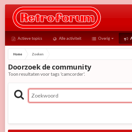
Actieve topics
Alle activiteit
Overig
A
Home
Zoeken
Doorzoek de community
Toon resultaten voor tags 'camcorder'.