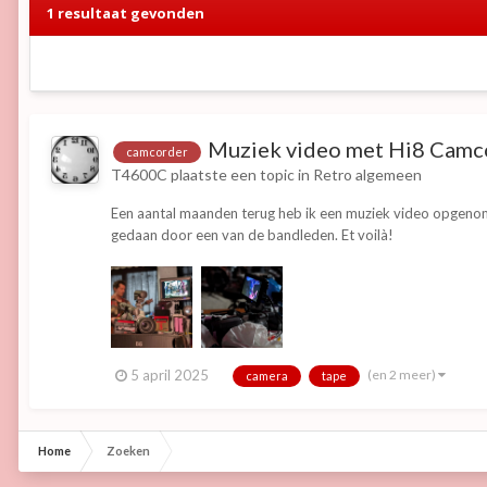
1 resultaat gevonden
Muziek video met Hi8 Camc
camcorder
T4600C
plaatste een topic in
Retro algemeen
Een aantal maanden terug heb ik een muziek video opgeno
gedaan door een van de bandleden. Et voilà!
(en 2 meer)
5 april 2025
camera
tape
Home
Zoeken