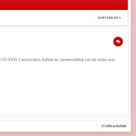
SORTEER OP
CCD-VX1E Camcorders. Editen en samenstelling van de video was
Alle activiteit