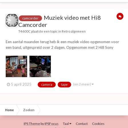
Muziek video met Hi8
camcorder
Camcorder
T4600C
plaatste een topic in
Retro algemeen
Een aantal maanden terug heb ik een muziek video opgenomen voor
een band, uitgespreid over 2 dagen. Opgenomen met 2 Hi8 Sony
3CCD-VX1E Camcorders. Editen en samenstelling van de video was
gedaan door een van de bandleden. Et voilà!
(en 2 meer)
5 april 2025
camera
tape
Home
Zoeken
IPS Theme
by
IPSFocus
Taal
Contact
Cookies