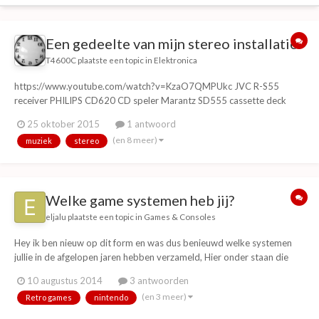
Een gedeelte van mijn stereo installatie.
T4600C
plaatste een topic in
Elektronica
https://www.youtube.com/watch?v=KzaO7QMPUkc JVC R-S55
receiver PHILIPS CD620 CD speler Marantz SD555 cassette deck
SONY TC-S7 cassette recorder/speler XBOX Original Technics SL-J3
25 oktober 2015
1 antwoord
tangiale platenspeler JVC SK-51 boxen
(en 8 meer)
muziek
stereo
Welke game systemen heb jij?
eljalu
plaatste een topic in
Games & Consoles
Hey ik ben nieuw op dit form en was dus benieuwd welke systemen
jullie in de afgelopen jaren hebben verzameld, Hier onder staan die
van mij. Nes 3x Snes N64 2x GCN Wii Wii u Wii mini Atari 2600 Xbox
10 augustus 2014
3 antwoorden
Sega mega drive II Ps1 2x PS2 2x Ps3 GAMEBOY 2x GAMEBOY
(en 3 meer)
Retro games
nintendo
pocket GAMEBOY light GBC 2x...