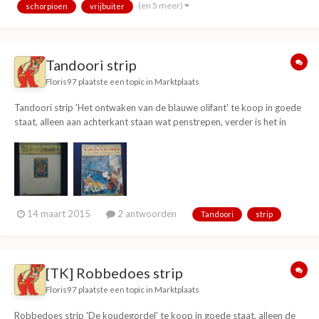
(en 5 meer)
schorpioen
vrijbuiter
Zou het toch vroe...
Tandoori strip
Floris97
plaatste een topic in
Marktplaats
Tandoori strip 'Het ontwaken van de blauwe olifant' te koop in goede
staat, alleen aan achterkant staan wat penstrepen, verder is het in
goede staat. Verzenden of ophalen in Deventer. 13,50 euro, inclusief
verzendkosten.
14 maart 2015
2 antwoorden
Tandoori
strip
[TK] Robbedoes strip
Floris97
plaatste een topic in
Marktplaats
Robbedoes strip 'De koudegordel' te koop in goede staat, alleen de