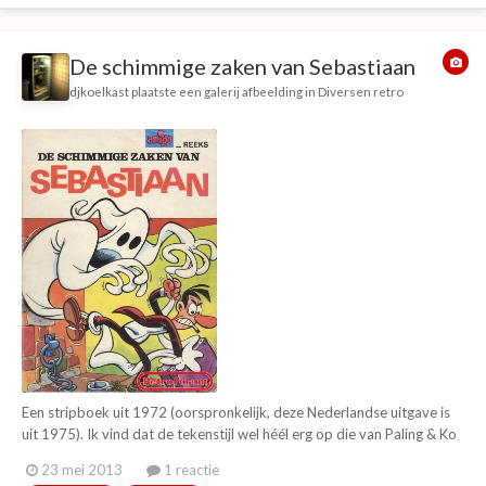
De schimmige zaken van Sebastiaan
djkoelkast
plaatste een galerij afbeelding in
Diversen retro
Een stripboek uit 1972 (oorspronkelijk, deze Nederlandse uitgave is
uit 1975). Ik vind dat de tekenstijl wel héél erg op die van Paling & Ko
auteur F. Ibanez lijkt. Ook typisch dat het ook Spaans is. Er wordt
23 mei 2013
1 reactie
echter een andere schrijver/tekenaar gecredit, namelijk ene Vazquez.