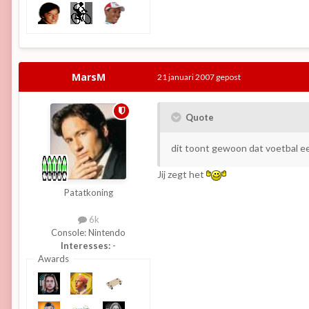
MarsM
21 januari 2007
gepost
Quote
dit toont gewoon dat voetbal ee
Jij zegt het
Patatkoning
6k
Console:
Nintendo
Interesses:
-
Awards