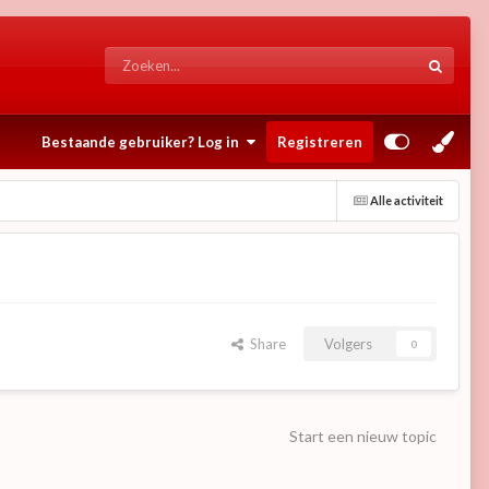
Bestaande gebruiker? Log in
Registreren
Alle activiteit
Share
Volgers
0
Start een nieuw topic