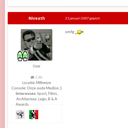
Niveath
21 januari 2007
gepost
omfg
User
1,6k
Locatie:
Milheeze
Console:
Onze oude Medion ;)
Interesses:
Sport, Films,
Architectuur, Lego, B & A
Awards