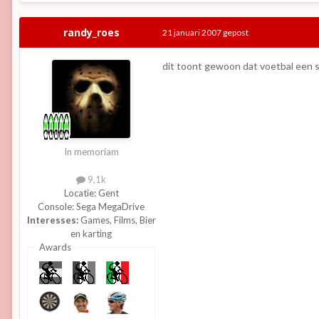
randy_roes
21 januari 2007
gepost
dit toont gewoon dat voetbal een sp
In memoriam
9,1k
Locatie:
Gent
Console:
Sega MegaDrive
Interesses:
Games, Films, Bier
en karting
Awards