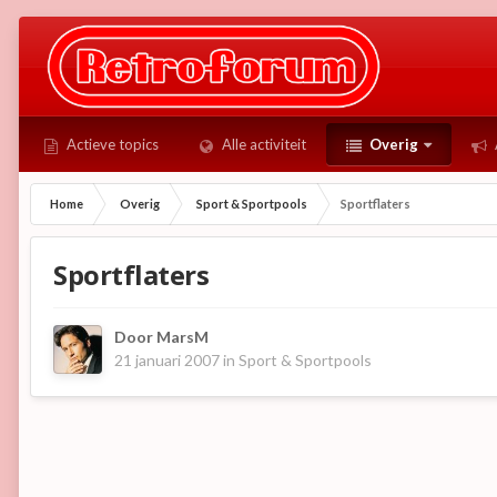
Actieve topics
Alle activiteit
Overig
Home
Overig
Sport & Sportpools
Sportflaters
Sportflaters
Door
MarsM
21 januari 2007
in
Sport & Sportpools