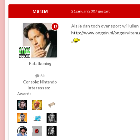
MarsM
21 januari 2007
gestart
Als je dan toch over sport wil lullen
http://www.ongein.nl/ongein/item
Patatkoning
6k
Console:
Nintendo
Interesses:
-
Awards