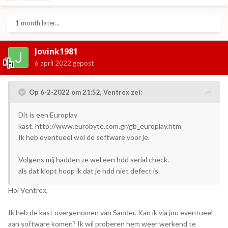
1 month later...
Jovink1981
6 april 2022
gepost
Op 6-2-2022 om 21:52,
Ventrex
zei:
Dit is een Europlay
kast. http://www.eurobyte.com.gr/gb_europlay.htm
Ik heb eventueel wel de software voor je.
Volgens mij hadden ze wel een hdd serial check.
als dat klopt hoop ik dat je hdd niet defect is.
Hoi Ventrex,
Ik heb de kast overgenomen van Sander. Kan ik via jou eventueel
aan software komen? Ik wil proberen hem weer werkend te