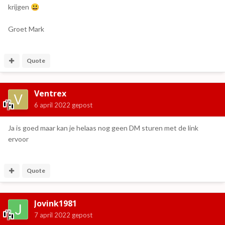
krijgen
😃
Groet Mark
Quote
Ventrex
6 april 2022
gepost
Ja is goed maar kan je helaas nog geen DM sturen met de link
ervoor
Quote
Jovink1981
7 april 2022
gepost