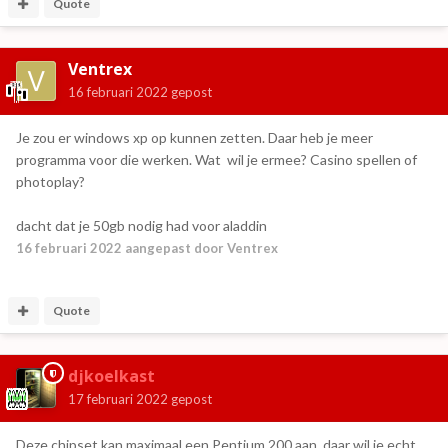
Quote
Ventrex
16 februari 2022
gepost
Je zou er windows xp op kunnen zetten. Daar heb je meer
programma voor die werken. Wat wil je ermee? Casino spellen of
photoplay?
dacht dat je 50gb nodig had voor aladdin
16 februari 2022
aangepast door Ventrex
Quote
djkoelkast
17 februari 2022
gepost
Deze chipset kan maximaal een Pentium 200 aan, daar wil je echt