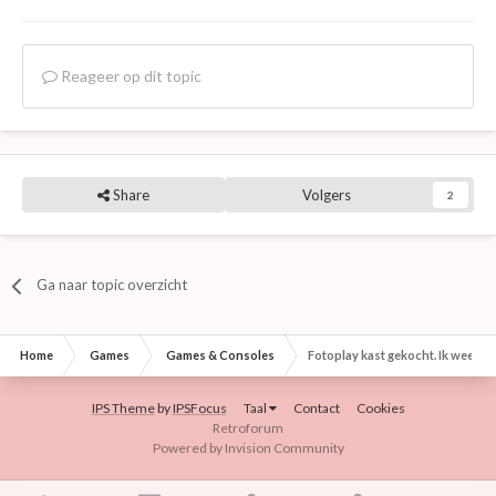
Reageer op dit topic
Share
Volgers
2
Ga naar topic overzicht
Home
Games
Games & Consoles
Fotoplay kast gekocht. Ik weet het
IPS Theme
by
IPSFocus
Taal
Contact
Cookies
Retroforum
Powered by Invision Community