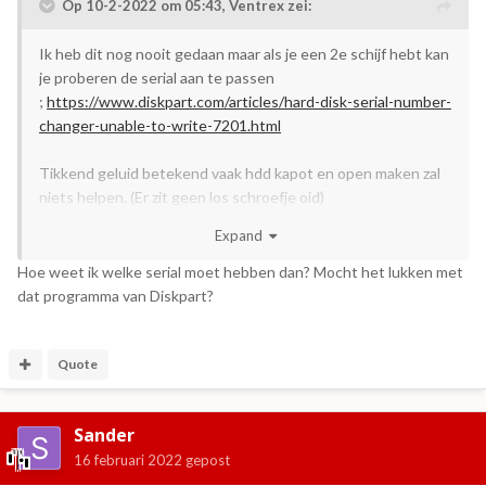
Op 10-2-2022 om 05:43,
Ventrex
zei:
Ik heb dit nog nooit gedaan maar als je een 2e schijf hebt kan
je proberen de serial aan te passen
;
https://www.diskpart.com/articles/hard-disk-serial-number-
changer-unable-to-write-7201.html
Tikkend geluid betekend vaak hdd kapot en open maken zal
niets helpen. (Er zit geen los schroefje oid)
tikkend geluid betekend dat de schijven in de hdd tegen de
Expand
leesarm komen. (Zie het als een platenspeler met meerdere
platen op elkaar waarbij 1 plaat krom is)
Hoe weet ik welke serial moet hebben dan? Mocht het lukken met
dat programma van Diskpart?
De spellen is moeilijk te zeggen. In theorie zou het moeten
kunnen. Maar of de pc erin krachtig genoeg is… zoek eens op
internet naar “touchscreen aladdin all in one”
Quote
Als je daar de discord joint zijn er misschien meer mensen die
je zouden kunnen helpen.
Sander
16 februari 2022
gepost