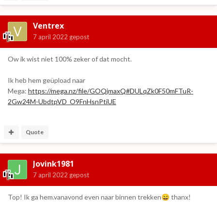
Ventrex
7 april 2022
gepost
Ow ik wist niet 100% zeker of dat mocht.
Ik heb hem geüpload naar
Mega:
https://mega.nz/file/GOQjmaxQ#DULqZk0F50mFTuR-
2Gw24M-UbdtpVD_O9FnHsnPtiUE
Quote
Jovink1981
7 april 2022
gepost
Top! Ik ga hem.vanavond even naar binnen trekken
thanx!
😄