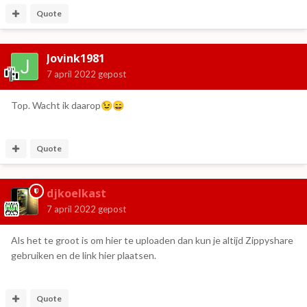
Quote
Jovink1981
7 april 2022
gepost
Top. Wacht ik daarop
😉
😄
Quote
djkoelkast
7 april 2022
gepost
Als het te groot is om hier te uploaden dan kun je altijd Zippyshare
gebruiken en de link hier plaatsen.
Quote