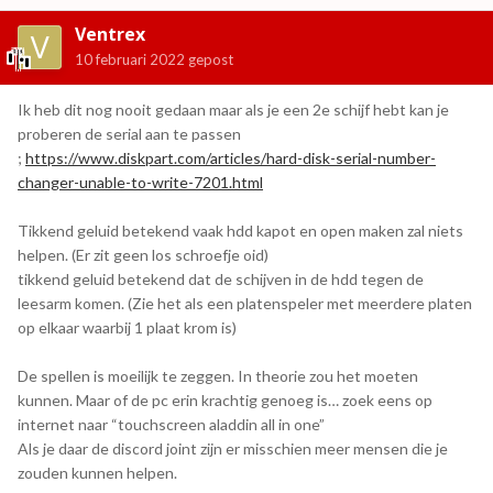
Ventrex
10 februari 2022
gepost
Ik heb dit nog nooit gedaan maar als je een 2e schijf hebt kan je
proberen de serial aan te passen
;
https://www.diskpart.com/articles/hard-disk-serial-number-
changer-unable-to-write-7201.html
Tikkend geluid betekend vaak hdd kapot en open maken zal niets
helpen. (Er zit geen los schroefje oid)
tikkend geluid betekend dat de schijven in de hdd tegen de
leesarm komen. (Zie het als een platenspeler met meerdere platen
op elkaar waarbij 1 plaat krom is)
De spellen is moeilijk te zeggen. In theorie zou het moeten
kunnen. Maar of de pc erin krachtig genoeg is… zoek eens op
internet naar “touchscreen aladdin all in one”
Als je daar de discord joint zijn er misschien meer mensen die je
zouden kunnen helpen.