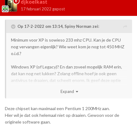
djkoelkast
17 februari 2022
gepost
Op 17-2-2022 om 13:14,
Spiny Norman
zei:
Minimum voor XP is sowieso 233 mhz CPU. Kan je de CPU
nog vervangen eigenlijk? Wie weet kom je nog tot 450 MHZ
o.i.d.?
Windows XP (of Legacy)? En dan zoveel mogelijk RAM erin,
dat kan nog net lukken? Zolang offline hoef je ook geen
antivirus te draaien, dat scheelt enorm. Ik geef deze optie
nog wel een kans.
Expand
Deze chipset kan maximaal een Pentium 1 200MHz aan.
Hier wil je dat ook helemaal niet op draaien. Gewoon voor de
originele software gaan.