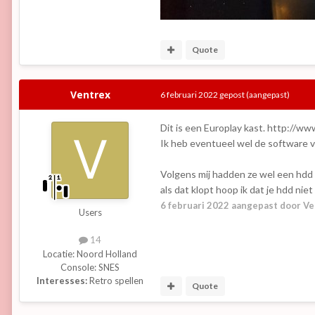
Quote
Ventrex
6 februari 2022
gepost
(aangepast)
Dit is een Europlay kast. http://w
Ik heb eventueel wel de software v
Volgens mij hadden ze wel een hdd 
als dat klopt hoop ik dat je hdd niet
6 februari 2022
aangepast door Ve
Users
14
Locatie:
Noord Holland
Console:
SNES
Interesses:
Retro spellen
Quote