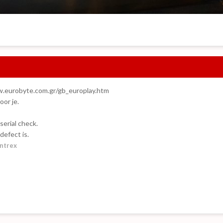
ww.eurobyte.com.gr/gb_europlay.htm
oor je.
serial check.
 defect is.
ntrex