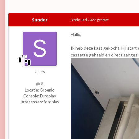
Sander
3 februari 2022
gestart
Hallo,
Ik heb deze kast gekocht. Hij start
cassette gehaald en direct aangesl
Users
8
Locatie:
Groenlo
Console:
Europlay
Interesses:
fotoplay