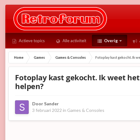
Actieve topics
Alle activiteit
Overig
Home
Games
Games & Consoles
Fotoplay kast gekocht. Ik we
Fotoplay kast gekocht. Ik weet het 
helpen?
Door
Sander
3 februari 2022
in
Games & Consoles