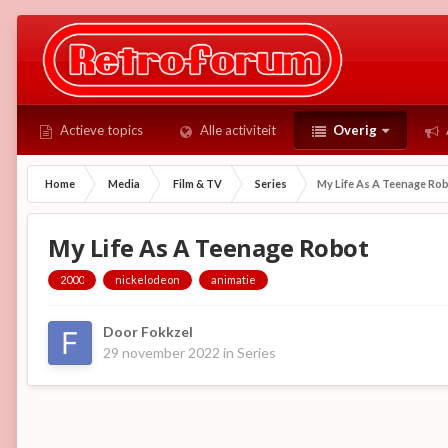
Actieve topics
Alle activiteit
Overig
Home
Media
Film & TV
Series
My Life As A Teenage Ro
My Life As A Teenage Robot
2000
nickelodeon
animatie
Door
Fokkzel
29 november 2022
in
Series