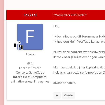
Fokkzel
29 november 2022
gestart
Hoi,
Ik ben nieuw op dit forum maar ik den
Ik heb een klein YouTube kanaal wa
Nu zal deze content wat nieuwer zij
Users
ik zoek naar (alle) afleveringen van
1
Normaal zoek ik bij marktplaats, vl
Locatie:
Utrecht
helaas is van deze serie nooit een 
Console:
GameCube
Interesses:
Computers,
animatie series, films, games
alvast bedankt.
Quote