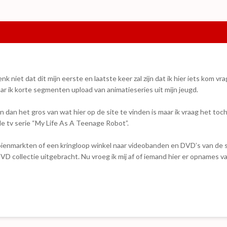
k niet dat dit mijn eerste en laatste keer zal zijn dat ik hier iets kom vr
ar ik korte segmenten upload van animatieseries uit mijn jeugd.
n dan het gros van wat hier op de site te vinden is maar ik vraag het toch
 de tv serie “My Life As A Teenage Robot”.
ooienmarkten of een kringloop winkel naar videobanden en DVD’s van de s
DVD collectie uitgebracht. Nu vroeg ik mij af of iemand hier er opnames va