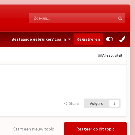
Bestaande gebruiker? Log in
Registreren
Alle activiteit
Share
Volgers
1
Start een nieuw topic
Reageer op dit topic