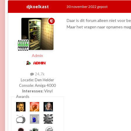
djkoelkast
30 november 2022
gepost
Daar is dit forum alleen niet voor b
Maar het vragen naar opnames mag
Admin
24,7k
Locatie:
Den Helder
Console:
Amiga 4000
Interesses:
Vinyl
Awards