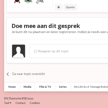
Quote
Doe mee aan dit gesprek
Je kunt dit nu plaatsen en later registreren. Indien je reeds een
Reageer op dit topic
Ga naar topic overzicht
Home
Media
Film & TV
Series
My Life As A Teenage Robo
IPS Theme
by
IPSFocus
Taal
Contact
Cookies