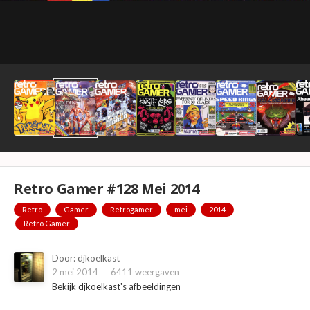
Retro Gamer #128 Mei 2014
Retro
Gamer
Retrogamer
mei
2014
Retro Gamer
Door:
djkoelkast
2 mei 2014
6411 weergaven
Bekijk djkoelkast's afbeeldingen