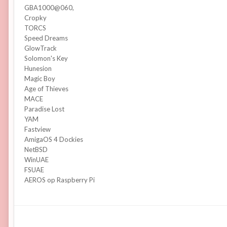
GBA1000@060,
Cropky
TORCS
Speed Dreams
GlowTrack
Solomon's Key
Hunesion
Magic Boy
Age of Thieves
MACE
Paradise Lost
YAM
Fastview
AmigaOS 4 Dockies
NetBSD
WinUAE
FSUAE
AEROS op Raspberry Pi