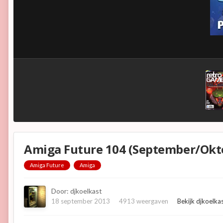
Amiga Future 104 (September/Okt
Amiga Future
Amiga
Door:
djkoelkast
18 september 2013
4913 weergaven
Bekijk djkoelka