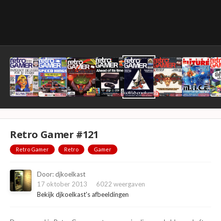
Retro Gamer #121
Retro Gamer
Retro
Gamer
Door:
djkoelkast
17 oktober 2013
6022 weergaven
Bekijk djkoelkast's afbeeldingen