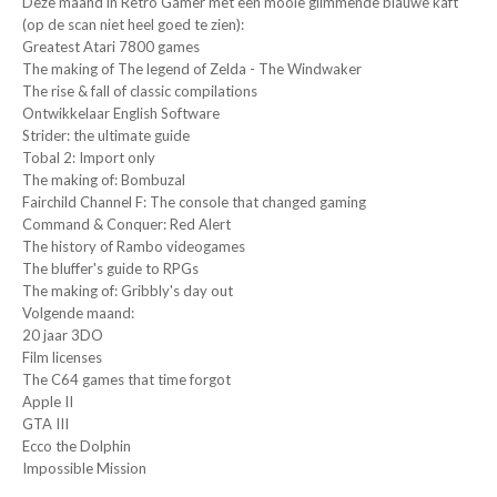
Deze maand in Retro Gamer met een mooie glimmende blauwe kaft
(op de scan niet heel goed te zien):
Greatest Atari 7800 games
The making of The legend of Zelda - The Windwaker
The rise & fall of classic compilations
Ontwikkelaar English Software
Strider: the ultimate guide
Tobal 2: Import only
The making of: Bombuzal
Fairchild Channel F: The console that changed gaming
Command & Conquer: Red Alert
The history of Rambo videogames
The bluffer's guide to RPGs
The making of: Gribbly's day out
Volgende maand:
20 jaar 3DO
Film licenses
The C64 games that time forgot
Apple II
GTA III
Ecco the Dolphin
Impossible Mission