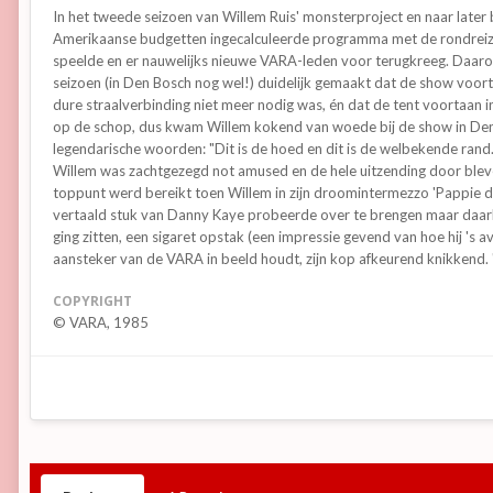
In het tweede seizoen van Willem Ruis' monsterproject en naar later
Amerikaanse budgetten ingecalculeerde programma met de rondreize
speelde en er nauwelijks nieuwe VARA-leden voor terugkreeg. Daar
seizoen (in Den Bosch nog wel!) duidelijk gemaakt dat de show voo
dure straalverbinding niet meer nodig was, én dat de tent voortaan 
op de schop, dus kwam Willem kokend van woede bij de show in Den 
legendarische woorden: "Dit is de hoed en dit is de welbekende rand. D
Willem was zachtgezegd not amused en de hele uitzending door bleven
toppunt werd bereikt toen Willem in zijn droomintermezzo 'Pappie dr
vertaald stuk van Danny Kaye probeerde over te brengen maar daarbij 
ging zitten, een sigaret opstak (een impressie gevend van hoe hij 's 
aansteker van de VARA in beeld houdt, zijn kop afkeurend knikkend. 
COPYRIGHT
© VARA, 1985