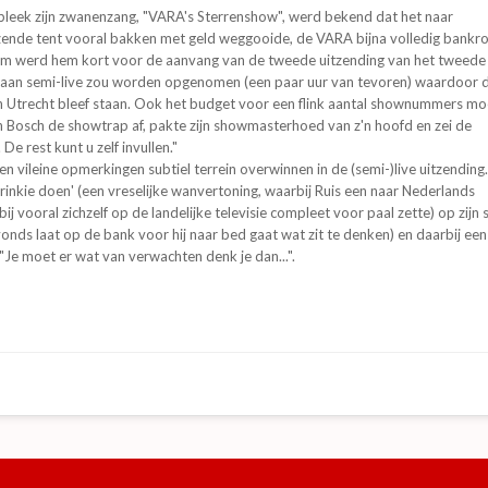
 bleek zijn zwanenzang, "VARA's Sterrenshow", werd bekend dat het naar
nde tent vooral bakken met geld weggooide, de VARA bijna volledig bankr
om werd hem kort voor de aanvang van de tweede uitzending van het tweede
rtaan semi-live zou worden opgenomen (een paar uur van tevoren) waardoor 
in Utrecht bleef staan. Ook het budget voor een flink aantal shownummers mo
Bosch de showtrap af, pakte zijn showmasterhoed van z'n hoofd en zei de
e rest kunt u zelf invullen."
 vileine opmerkingen subtiel terrein overwinnen in de (semi-)live uitzending
inkie doen' (een vreselijke wanvertoning, waarbij Ruis een naar Nederlands
vooral zichzelf op de landelijke televisie compleet voor paal zette) op zijn 
avonds laat op de bank voor hij naar bed gaat wat zit te denken) en daarbij een
"Je moet er wat van verwachten denk je dan...".