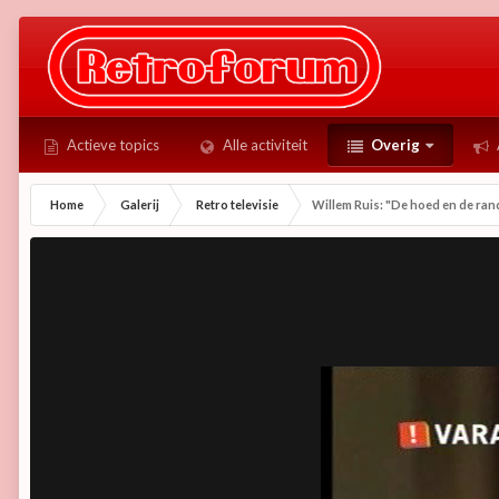
Actieve topics
Alle activiteit
Overig
Home
Galerij
Retro televisie
Willem Ruis: "De hoed en de rand.