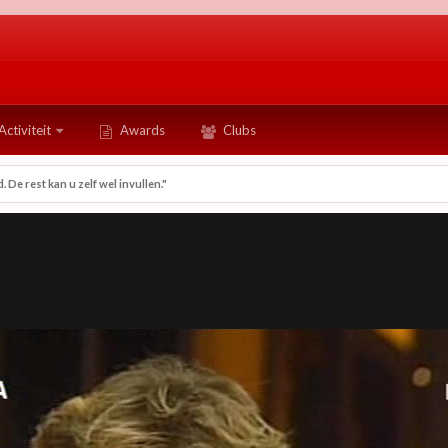
Activiteit
Awards
Clubs
 De rest kan u zelf wel invullen."