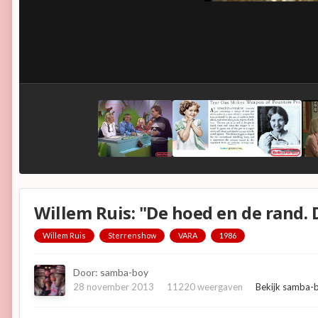
Willem Ruis: "De hoed en de rand. D
Willem Ruis
Sterrenshow
VARA
1986
Door:
samba-boy
28 november 2013
11220 weergaven
Bekijk samba-b