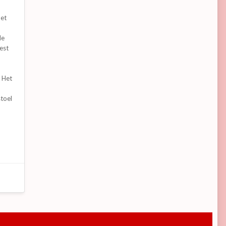
oet
de
est
. Het
stoel