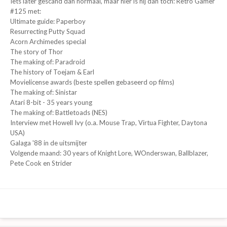
Iets later gescand dan normaal, maar hier is hij dan toch: Retro Gamer
#125 met:
Ultimate guide: Paperboy
Resurrecting Putty Squad
Acorn Archimedes special
The story of Thor
The making of: Paradroid
The history of Toejam & Earl
Movielicense awards (beste spellen gebaseerd op films)
The making of: Sinistar
Atari 8-bit - 35 years young
The making of: Battletoads (NES)
Interview met Howell Ivy (o.a. Mouse Trap, Virtua Fighter, Daytona
USA)
Galaga '88 in de uitsmijter
Volgende maand: 30 years of Knight Lore, WOnderswan, Ballblazer,
Pete Cook en Strider