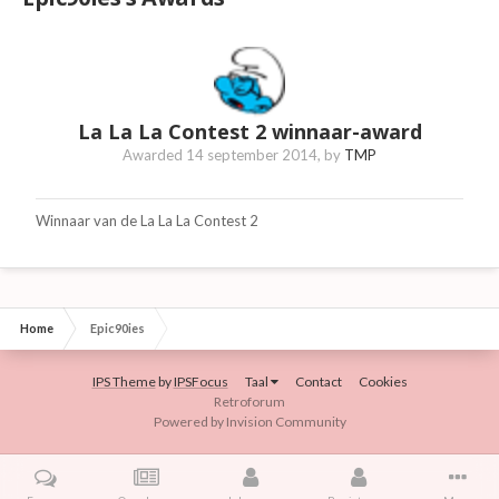
La La La Contest 2 winnaar-award
Awarded
14 september 2014
, by
TMP
Winnaar van de La La La Contest 2
Home
Epic90ies
IPS Theme
by
IPSFocus
Taal
Contact
Cookies
Retroforum
Powered by Invision Community