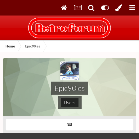
Home
Epic90ies
Epic90ies
Users