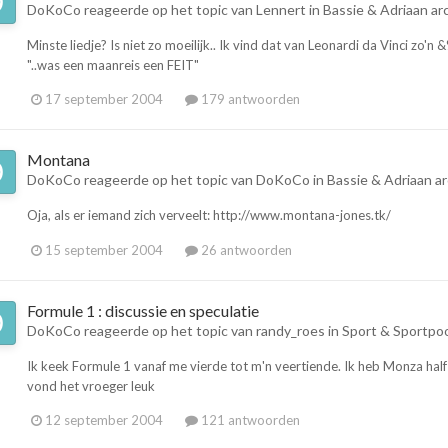
DoKoCo
reageerde op het topic van
Lennert
in
Bassie & Adriaan ar
Minste liedje? Is niet zo moeilijk.. Ik vind dat van Leonardi da Vinci z
"..was een maanreis een FEIT"
17 september 2004
179 antwoorden
Montana
DoKoCo
reageerde op het topic van
DoKoCo
in
Bassie & Adriaan ar
Oja, als er iemand zich verveelt: http://www.montana-jones.tk/
15 september 2004
26 antwoorden
Formule 1 : discussie en speculatie
DoKoCo
reageerde op het topic van
randy_roes
in
Sport & Sportpo
Ik keek Formule 1 vanaf me vierde tot m'n veertiende. Ik heb Monza half 
vond het vroeger leuk
12 september 2004
121 antwoorden