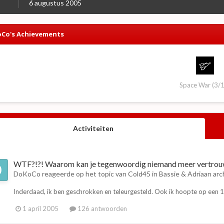
6 augustus 2005
Co's Achievements
Space War (3/
Activiteiten
WTF?!?! Waarom kan je tegenwoordig niemand meer vertro
DoKoCo
reageerde op het topic van
Cold45
in
Bassie & Adriaan arc
Inderdaad, ik ben geschrokken en teleurgesteld. Ook ik hoopte op een 1 
1 april 2005
126 antwoorden