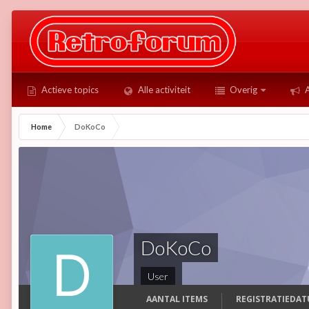
Actieve topics
Alle activiteit
Overig
A
Home
DoKoCo
DoKoCo
User
AANTAL ITEMS
REGISTRATIEDA