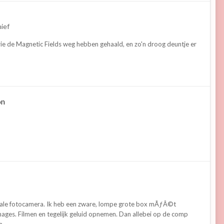
hief
erie de Magnetic Fields weg hebben gehaald, en zo'n droog deuntje er
on
gitale fotocamera. Ik heb een zware, lompe grote box mÃƒÂ©t
nages. Filmen en tegelijk geluid opnemen. Dan allebei op de comp