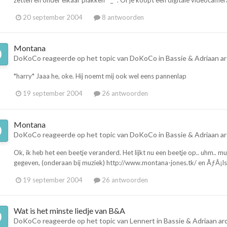
zetten en onder elkaar plakken ^_^. Of je koopt een digitale videocamer
20 september 2004
8 antwoorden
Montana
DoKoCo
reageerde op het topic van
DoKoCo
in
Bassie & Adriaan ar
*harry* Jaaa he, oke. Hij noemt mij ook wel eens pannenlap
19 september 2004
26 antwoorden
Montana
DoKoCo
reageerde op het topic van
DoKoCo
in
Bassie & Adriaan ar
Ok, ik heb het een beetje veranderd. Het lijkt nu een beetje op.. uhm.. m
gegeven, (onderaan bij muziek) http://www.montana-jones.tk/ en ÃƒÂ¡ls 
19 september 2004
26 antwoorden
Wat is het minste liedje van B&A
DoKoCo
reageerde op het topic van
Lennert
in
Bassie & Adriaan ar