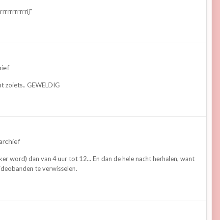
rrrrrrrrrij"
hief
Echt zoiets.. GEWELDIG
archief
akker word) dan van 4 uur tot 12... En dan de hele nacht herhalen, want
 videobanden te verwisselen.