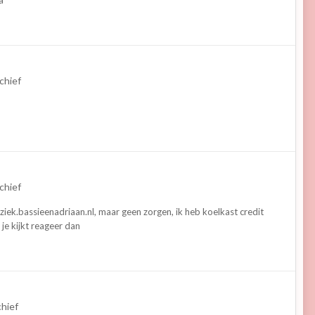
a
chief
chief
uziek.bassieenadriaan.nl, maar geen zorgen, ik heb koelkast credit
je kijkt reageer dan
chief