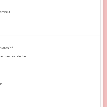
archief
n archief
aar niet aan denken..
ls