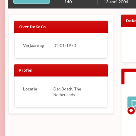
140
13 april 2004
DoKo
Over DoKoCo
Verjaardag
01-01-1970
Profiel
Locatie
Den Bosch, The
Netherlands