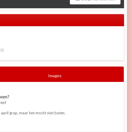
10)
Images
uwen?
hief
april grap, maar het mocht niet baten.