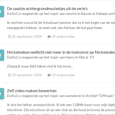
De saaiste achtergrondmuziekjes uit de serie's
DoKoCo
reageerde op het topic van
rancho
in
Bassie & Adriaan arc
Ik vind het vooral bij de Schatkaart jammer dat ze in het begin van de s
neergeplakt hebben. Je weet wel, dat Adriaan die bal gaat halen.
26 september 2004
28 antwoorden
Nickelodeon wellicht niet meer in de toekomst op Nickelode
DoKoCo
reageerde op het topic van
Harry
in
Film & TV
Zolang ik maar B&A kijken vind ik het mooi...
20 september 2004
32 antwoorden
Zelf video maken/bewerken
DoKoCo
reageerde op het topic van
wonderer
in
Archief "Offtopic"
Ik doe het lekker amateuristisch. Ik heb een 128Mb kaart voor mijn di
microfoon. Die microfoon zit op een stok en die houd je boven de perso