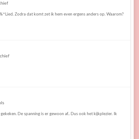
chief
o'n &%^Lied. Zodra dat komt zet ik hem even ergens anders op. Waarom?
chief
ols
gekeken. De spanning is er gewoon af.. Dus ook het kijkplezier. Ik